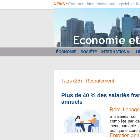
Comment bien choisir son logiciel de fa
NEWS :
ÉCONOMIE
SOCIÉTÉ
INTERNATIONAL
L
Tags (26) : Recrutement
Plus de 40 % des salariés fra
annuels
Rémi Lepage 
6 salariés sur 
complète par des
incontournable 
pratique encore p
Entretien ann