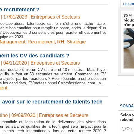
LE CH
e recrutement ?
70 % 
| 17/01/2023
|
Entreprises et Secteurs
réduc
ollaborateurs talentueux est loin d’être une tâche facile.
n'imp
er le bon candidat pour remplir un poste, après le départ d’un
? Découvrez les 3 conseils clés pour recruter efficacement et
uipe en 2023.
Management
,
Recrutement
,
RH
,
Stratégie
iment les CV des candidats ?
| 04/11/2020
|
Entreprises et Secteurs
urs déclarent lire un CV entre 5 et 10 minutes... Mais l'eye-
 qu'ils le font en 53 secondes seulement. Comment les CV
analysés par les recruteurs ? Pour répondre à cette question
us les candidats, CVprofessionnel.CVprofessionnel.com , a...
ent
l avoir sur le recrutement de talents tech
SONDA
Selon v
ino | 09/09/2020
|
Entreprises et Secteurs
rebondi
 mondiale et l'annulation de la délivrance des visas dans
r les salariés qualifiés de la tech, quel sera l'impact pour le
Oui
 talents tech internationaux lors de cette rentrée 2020 ?