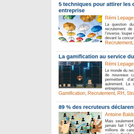
5 techniques pour attirer les
entreprise
Rémi Lepage 
La question du
recrutement de 
l’inverse, loupe
devant la concur
Recrutement
La gamification au service d
Rémi Lepage 
Le monde du recr
de nouveaux c
permettent d’at
autrement. La 
entreprises...
Gamification
,
Recrutement
,
RH
,
Str
89 % des recruteurs déclarent
Antoine Baldu
Mais seulement
jamais fait ! QA
millions de can