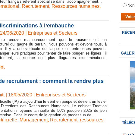
cteur français référent spécialisé dans l'accompagnement...
Non
ernational
,
Recrutement
,
Ressources humaines
,
iscriminations à l’embauche
 24/06/2020
|
Entreprises et Secteurs
RÉCEN
écente prouve malheureusement que le racisme est un
turel qui gagne du terrain. Nous pouvons et devons tous, à
ir. Il y a une verticale sur laquelle les entreprises peuvent
GALER
anger leurs pratiques pour tenter de faire bouger les lignes : il
utement, la source des plus flagrantes discriminations.
nt
de recrutement : comment la rendre plus
tt | 18/05/2020
|
Entreprises et Secteurs
ificielle (IA) a aujourd’hui le vent en poupe et devient un levier
 Directions des Ressources Humaines. Le cabinet Tractica
mentation moyenne annuelle de 50% jusqu’en 2025 de son
treprise. Dans le cadre de la gestion de processus de...
tificielle
,
Management
,
Recrutement
,
ressources
TÉLÉC