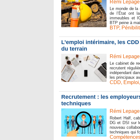
Rémi Lepage 
Le monde de la c
de l’État ont l
immeubles et IG
BTP peine à main
BTP
,
Pénibili
L’emploi intérimaire, les CDD
du terrain
Rémi Lepage 
Le cabinet de r
recrutent réguli
indépendant dan
les principaux a
CDD
,
Emploi
Recrutement : les employeur
techniques
Rémi Lepage 
Robert Half, cab
DG et DSI sur le
nouveau collabo
techniques qui fo
Compétences