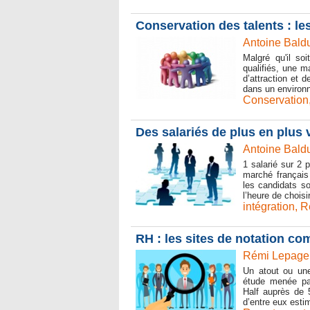
Conservation des talents : le
Antoine Baldu
Malgré qu'il soi
qualifiés, une m
d’attraction et 
dans un environn
Conservation
Des salariés de plus en plus v
Antoine Baldu
1 salarié sur 2 
marché français 
les candidats so
l’heure de choisi
intégration
,
R
RH : les sites de notation c
Rémi Lepage 
Un atout ou une
étude menée par
Half auprès de
d’entre eux estim