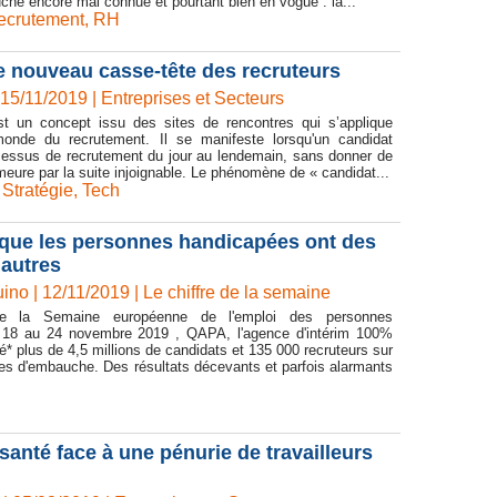
che encore mal connue et pourtant bien en vogue : la...
ecrutement
,
RH
e nouveau casse-tête des recruteurs
 15/11/2019
|
Entreprises et Secteurs
st un concept issu des sites de rencontres qui s’applique
onde du recrutement. Il se manifeste lorsqu'un candidat
ocessus de recrutement du jour au lendemain, sans donner de
meure par la suite injoignable. Le phénomène de « candidat...
,
Stratégie
,
Tech
 que les personnes handicapées ont des
 autres
ino | 12/11/2019
|
Le chiffre de la semaine
de la Semaine européenne de l'emploi des personnes
 18 au 24 novembre 2019 , QAPA, l'agence d'intérim 100%
gé* plus de 4,5 millions de candidats et 135 000 recruteurs sur
es d'embauche. Des résultats décevants et parfois alarmants
anté face à une pénurie de travailleurs