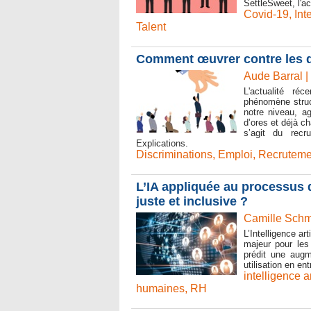
SettleSweet, l'a
Covid-19
,
Int
Talent
Comment œuvrer contre les d
Aude Barral |
L'actualité r
phénomène struc
notre niveau, ag
d’ores et déjà ch
s’agit du recr
Explications.
Discriminations
,
Emploi
,
Recruteme
L’IA appliquée au processus 
juste et inclusive ?
Camille Schmi
L’Intelligence art
majeur pour les
prédit une aug
utilisation en en
intelligence ar
humaines
,
RH