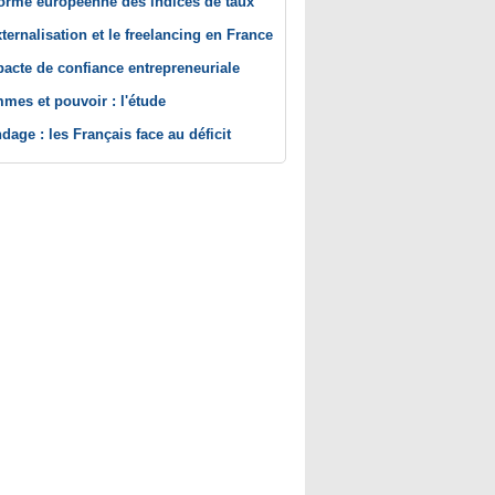
orme européenne des indices de taux
xternalisation et le freelancing en France
pacte de confiance entrepreneuriale
mes et pouvoir : l'étude
dage : les Français face au déficit