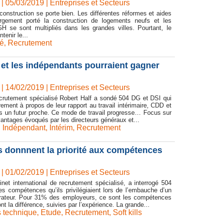
| 05/03/2019
|
Entreprises et Secteurs
onstruction se porte bien. Les différentes réformes et aides
argement porté la construction de logements neufs et les
H se sont multipliés dans les grandes villes. Pourtant, le
tenir le...
té
,
Recrutement
 et les indépendants pourraient gagner
| 14/02/2019
|
Entreprises et Secteurs
ecrutement spécialisé Robert Half a sondé 504 DG et DSI qui
èrement à propos de leur rapport au travail intérimaire, CDD et
s un futur proche. Ce mode de travail progresse… Focus sur
vantages évoqués par les directeurs généraux et...
,
Indépendant
,
Intérim
,
Recrutement
s donnnent la priorité aux compétences
| 01/02/2019
|
Entreprises et Secteurs
inet international de recrutement spécialisé, a interrogé 504
s compétences qu’ils privilégiaient lors de l’embauche d’un
rateur. Pour 31% des employeurs, ce sont les compétences
nt la différence, suivies par l’expérience. La grande...
 technique
,
Etude
,
Recrutement
,
Soft kills