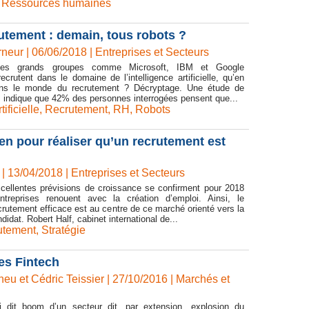
,
Ressources humaines
ecrutement : demain, tous robots ?
rneur | 06/06/2018
|
Entreprises et Secteurs
les grands groupes comme Microsoft, IBM et Google
recrutent dans le domaine de l’intelligence artificielle, qu’en
dans le monde du recrutement ? Décryptage. Une étude de
 indique que 42% des personnes interrogées pensent que...
tificielle
,
Recrutement
,
RH
,
Robots
en pour réaliser qu’un recrutement est
| 13/04/2018
|
Entreprises et Secteurs
xcellentes prévisions de croissance se confirment pour 2018
treprises renouent avec la création d’emploi. Ainsi, le
rutement efficace est au centre de ce marché orienté vers la
idat. Robert Half, cabinet international de...
utement
,
Stratégie
es Fintech
heu et Cédric Teissier | 27/10/2016
|
Marchés et
i dit boom d’un secteur dit, par extension, explosion du