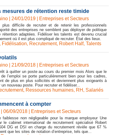
s mesures de rétention reste timide
ino | 24/01/2019
|
Entreprises et Secteurs
t plus difficile de recruter et de retenir les professionnels
ajorité des entreprises ne semblent pas déployer de politique
de rétention adaptées. Fidéliser les talents est devenu crucial
ement où il est plus compliqué de recruter. État des lieux.
,
Fidélisation
,
Recrutement
,
Robert Half
,
Talents
olatils
ino | 21/09/2018
|
Entreprises et Secteurs
prêt à quitter un poste au cours du premier mois Alors que le
de l’emploi se porte particulièrement bien pour les cadres,
nt de plus en plus sollicités et deviennent plus exigeants à
r un nouveau poste. Pour recruter et fidéliser...
ecrutement
,
Ressources humaines
,
RH
,
Salariés
ommencent à compter
| 06/09/2018
|
Entreprises et Secteurs
 faiblesse non négligeable pour la marque employeur Une
 le cabinet international de recrutement spécialisé Robert
 504 DG et DSI en charge du recrutement révèle que 67 %
ent que les sites de notation d’entreprise, tels que...