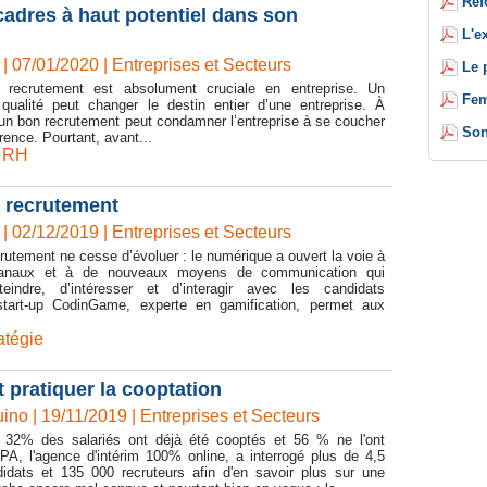
Réf
 cadres à haut potentiel dans son
L'e
| 07/01/2020
|
Entreprises et Secteurs
Le 
 recrutement est absolument cruciale en entreprise. Un
Fem
qualité peut changer le destin entier d’une entreprise. À
r un bon recrutement peut condamner l’entreprise à se coucher
Son
rence. Pourtant, avant...
,
RH
u recrutement
| 02/12/2019
|
Entreprises et Secteurs
utement ne cesse d’évoluer : le numérique a ouvert la voie à
anaux et à de nouveaux moyens de communication qui
teindre, d’intéresser et d’interagir avec les candidats
start-up CodinGame, experte en gamification, permet aux
atégie
 pratiquer la cooptation
ino | 19/11/2019
|
Entreprises et Secteurs
 32% des salariés ont déjà été cooptés et 56 % ne l'ont
PA, l'agence d'intérim 100% online, a interrogé plus de 4,5
didats et 135 000 recruteurs afin d'en savoir plus sur une