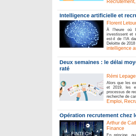
Recrutement
Intelligence artificielle et r
Florent Letou
À l’heure où 
investissent et 
est-il de l’IA 
Deloitte de 2018
intelligence ar
Deux semaines : le délai moy
raté
Rémi Lepage 
Alors que les e
et 2019, les en
processus de rec
recherche de cand
Emploi
,
Recr
Opération recrutement chez l
Arthur de Cat
Finance
En principe, qu