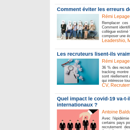
Comment éviter les erreurs d
Rémi Lepage 
Remplacer ces c
Comment identifi
collègue estimé 
composer une éq
Leadershio
,
Les recruteurs lisent-ils vra
Rémi Lepage 
36 % des recrute
tracking montre
sont réellement 
qui intéresse to
CV
,
Recrutem
Quel impact le covid-19 va-t-i
internationaux ?
Antoine Baldu
Avec l'épidémie
certains pays pou
recrutement des