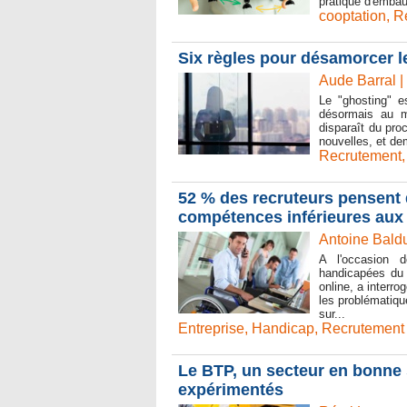
pratique d'embau
cooptation
,
R
Six règles pour désamorcer l
Aude Barral |
Le "ghosting" e
désormais au m
disparaît du pr
nouvelles, et de
Recrutement
52 % des recruteurs pensent
compétences inférieures aux
Antoine Baldu
A l'occasion 
handicapées du
online, a interro
les problématiqu
sur...
Entreprise
,
Handicap
,
Recrutement
Le BTP, un secteur en bonne s
expérimentés