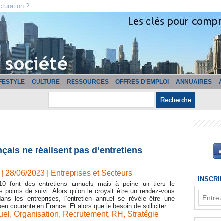
cturation ?
IFESTYLE
CULTURE
RESSOURCES
OFFRES D'EMPLOI
ANNUAIRES
nçais ne réalisent pas d’entretiens
| 28/06/2023
|
Entreprises et Secteurs
INSCR
10 font des entretiens annuels mais à peine un tiers le
 points de suivi. Alors qu’on le croyait être un rendez-vous
dans les entreprises, l’entretien annuel se révèle être une
eu courante en France. Et alors que le besoin de solliciter...
uel
,
Organisation
,
Recrutement
,
RH
,
Stratégie