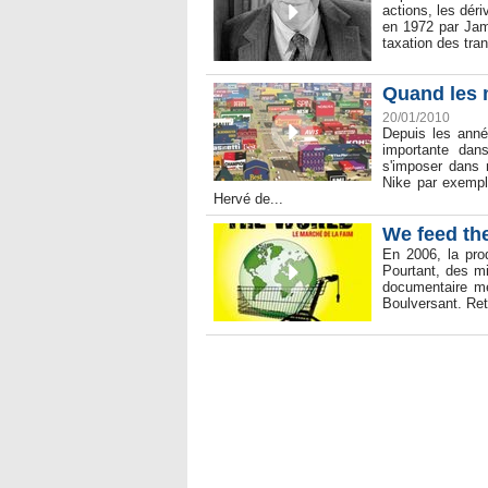
actions, les dér
en 1972 par Jam
taxation des tran
Quand les 
20/01/2010
Depuis les anné
importante dans
s'imposer dans 
Nike par exempl
Hervé de...
We feed th
En 2006, la prod
Pourtant, des mi
documentaire met
Boulversant. Ret