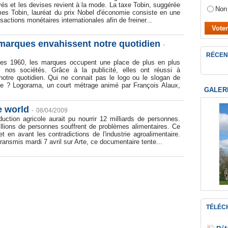
ivés et les devises revient à la mode. La taxe Tobin, suggérée
Non
es Tobin, lauréat du prix Nobel d'économie consiste en une
sactions monétaires internationales afin de freiner...
marques envahissent notre quotidien
-
RÉCEN
es 1960, les marques occupent une place de plus en plus
 nos sociétés. Grâce à la publicité, elles ont réussi à
notre quotidien. Qui ne connait pas le logo ou le slogan de
e ? Logorama, un court métrage animé par François Alaux,
GALER
e world
-
08/04/2009
uction agricole aurait pu nourrir 12 milliards de personnes.
llions de personnes souffrent de problèmes alimentaires. Ce
 en avant les contradictions de l'industrie agroalimentaire.
ransmis mardi 7 avril sur Arte, ce documentaire tente...
TÉLÉC