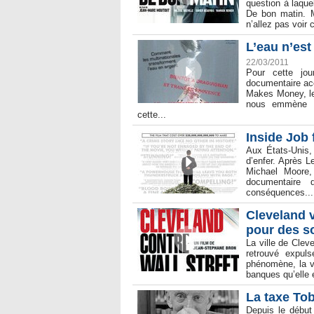
question à laque
De bon matin. M
n’allez pas voir 
L’eau n’es
22/03/2011
Pour cette jou
documentaire acc
Makes Money, le 
nous emmène a
cette...
Inside Job 
Aux États-Unis,
d’enfer. Après L
Michael Moore,
documentaire 
conséquences...
Cleveland v
pour des so
La ville de Clev
retrouvé expul
phénomène, la vi
banques qu’elle 
La taxe Tob
Depuis le début 