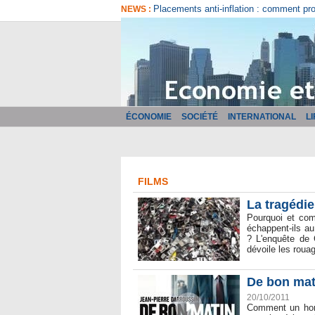
Placements anti-inflation : comment pr
NEWS :
ÉCONOMIE
SOCIÉTÉ
INTERNATIONAL
L
FILMS
La tragédie
Pourquoi et com
échappent-ils au
? L'enquête de 
dévoile les rouag
De bon mati
20/10/2011
Comment un homm