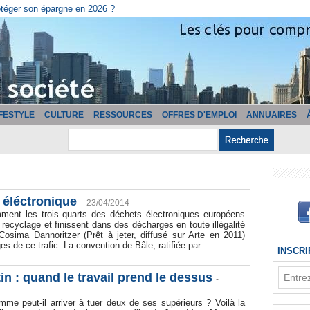
otéger son épargne en 2026 ?
IFESTYLE
CULTURE
RESSOURCES
OFFRES D'EMPLOI
ANNUAIRES
 éléctronique
-
23/04/2014
ment les trois quarts des déchets électroniques européens
 recyclage et finissent dans des décharges en toute illégalité
Cosima Dannoritzer (Prêt à jeter, diffusé sur Arte en 2011)
es de ce trafic. La convention de Bâle, ratifiée par...
INSCR
n : quand le travail prend le dessus
-
e peut-il arriver à tuer deux de ses supérieurs ? Voilà la