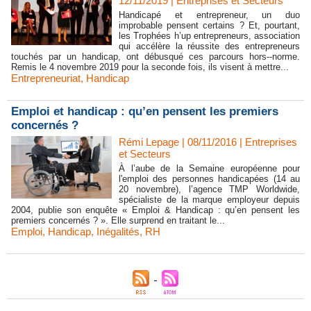
12/11/2019
|
Entreprises et Secteurs
Handicapé et entrepreneur, un duo
improbable pensent certains ? Et, pourtant,
les Trophées h’up entrepreneurs, association
qui accélère la réussite des entrepreneurs
touchés par un handicap, ont débusqué ces parcours hors-­‐norme.
Remis le 4 novembre 2019 pour la seconde fois, ils visent à mettre...
Entrepreneuriat
,
Handicap
Emploi et handicap : qu’en pensent les premiers
concernés ?
Rémi Lepage | 08/11/2016
|
Entreprises
et Secteurs
À l’aube de la Semaine européenne pour
l'emploi des personnes handicapées (14 au
20 novembre), l’agence TMP Worldwide,
spécialiste de la marque employeur depuis
2004, publie son enquête « Emploi & Handicap : qu’en pensent les
premiers concernés ? ». Elle surprend en traitant le...
Emploi
,
Handicap
,
Inégalités
,
RH