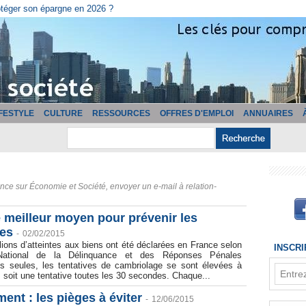
cturation ?
IFESTYLE
CULTURE
RESSOURCES
OFFRES D'EMPLOI
ANNUAIRES
ce sur Économie et Société, envoyer un e-mail à relation-
le meilleur moyen pour prévenir les
es
-
02/02/2015
lions d’atteintes aux biens ont été déclarées en France selon
INSCR
e National de la Délinquance et des Réponses Pénales
s seules, les tentatives de cambriolage se sont élevées à
, soit une tentative toutes les 30 secondes. Chaque...
nt : les pièges à éviter
-
12/06/2015