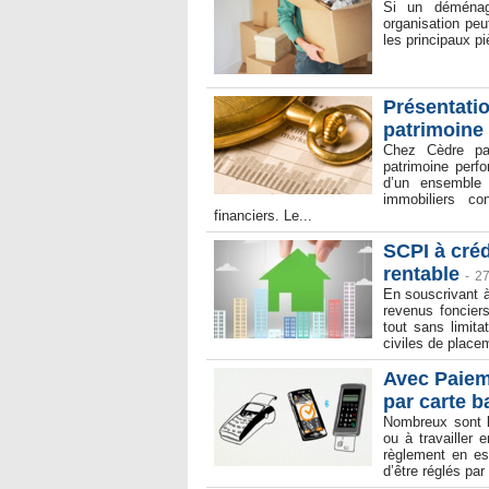
Si un déména
organisation peut
les principaux pi
​Présentati
patrimoine
Chez Cèdre pa
patrimoine perf
d’un ensemble 
immobiliers co
financiers. Le...
SCPI à cré
rentable
-
27
En souscrivant à
revenus foncier
tout sans limit
civiles de placem
Avec Paiem
par carte b
Nombreux sont l
ou à travailler 
règlement en es
d’être réglés par