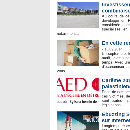
Investissem
combinais
Au cours de ces
développé en F
considérée com
spécialisés en 
notamment...
En cette re
-
18/09/2014
En septembre, l
motif, c’est un
temps. Avec une 
d’économiser ai
vous...
Carême 2014
palestinien
Dans de nombreux
ces victimes, de
sont traités in
législations...
Ebuzzing Se
sur Interne
Longtemps réserv