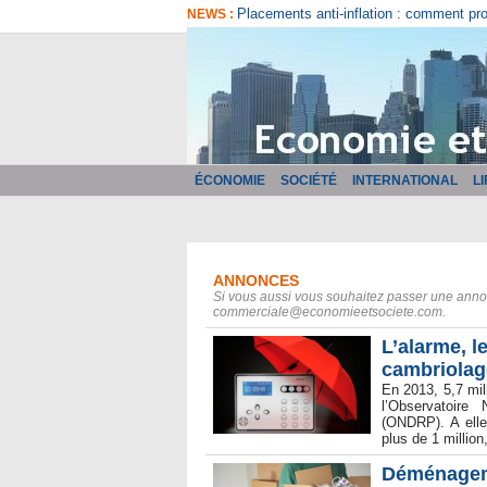
Comment bien choisir son logiciel de fa
NEWS :
ÉCONOMIE
SOCIÉTÉ
INTERNATIONAL
L
ANNONCES
Si vous aussi vous souhaitez passer une annon
commerciale@economieetsociete.com.
​L’alarme, 
cambriolag
En 2013, 5,7 mil
l’Observatoir
(ONDRP). A elle
plus de 1 million
Déménageme