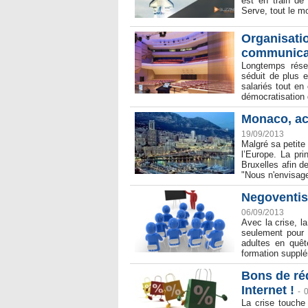
est en train de
Serve, tout le 
Organisatio
communicat
Longtemps réser
séduit de plus 
salariés tout en
démocratisation d
Monaco, ac
19/09/2013
Malgré sa petite
l’Europe. La pr
Bruxelles afin d
"Nous n'envisage
Negoventis
06/09/2013
Avec la crise, l
seulement pour 
adultes en quêt
formation supplé
Bons de ré
Internet !
-
La crise touche