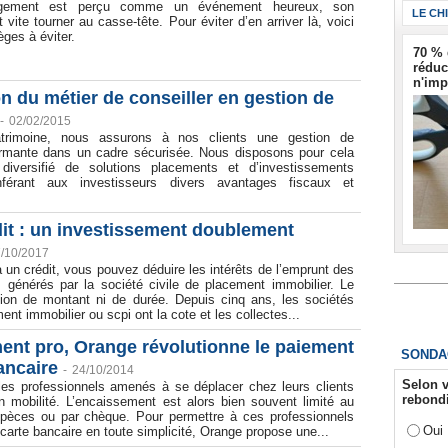
gement est perçu comme un événement heureux, son
LE CH
 vite tourner au casse-tête. Pour éviter d’en arriver là, voici
èges à éviter.
70 % 
réduc
n'imp
on du métier de conseiller en gestion de
-
02/02/2015
trimoine, nous assurons à nos clients une gestion de
ormante dans un cadre sécurisée. Nous disposons pour cela
diversifié de solutions placements et d’investissements
nférant aux investisseurs divers avantages fiscaux et
dit : un investissement doublement
/10/2017
 un crédit, vous pouvez déduire les intérêts de l’emprunt des
s générés par la société civile de placement immobilier. Le
ation de montant ni de durée. Depuis cinq ans, les sociétés
ent immobilier ou scpi ont la cote et les collectes...
ent pro, Orange révolutionne le paiement
SONDA
ancaire
-
24/10/2014
Selon v
es professionnels amenés à se déplacer chez leurs clients
rebondi
en mobilité. L’encaissement est alors bien souvent limité au
pèces ou par chèque. Pour permettre à ces professionnels
Oui
 carte bancaire en toute simplicité, Orange propose une...