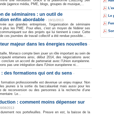
 vivre une révolution. Grâce à la plateforme Ebuzzing Self
Réf
monde (agence média, PME, blogs, groupes de musique,...
L'e
n de séminaires : un outil de
Le 
ion enfin abordable
-
19/11/2013
Fem
vée aux grandes entreprises, l'organisation de séminaire
en plus les PME. Pour elles, c'est un moyen de fédérer ses
Son
 communiquant sur des projets qui lui tiennent à coeur. Cette
e ces journées de travail collectif a été rendue possible...
teur majeur dans les énergies nouvelles
-
 taille, Monaco compte bien jouer un rôle important au sein de
incipauté entamera ainsi, début 2014, des négociations avec
e conclure un accord de partenariat avec l’Union européenne.
ons pas une intégration dans l'Union européenne ni...
 : des formations qui ont du sens
-
a formation professionnelle est devenue un enjeu majeur. Non
les jeunes à la sortie du baccalauréat mais aussi pour les
e de reconversion ou des personnes à la recherche d’une
mentaire. Le...
duction : comment moins dépenser sur
08/08/2013
 durement nos portefeuilles. Preuve en est, la baisse de la