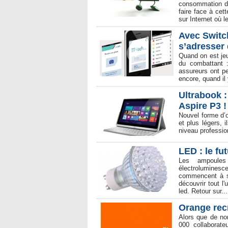
consommation dev
faire face à ce
sur Internet où 
Avec Switc
s’adresser
Quand on est je
du combattant :
assureurs ont p
encore, quand il 
Ultrabook :
Aspire P3 !
Nouvel forme d’o
et plus légers, i
niveau professio
LED : le fu
Les ampoules
électroluminesce
commencent à s’
découvrir tout 
led. Retour sur...
Orange recr
Alors que de no
000 collaborat