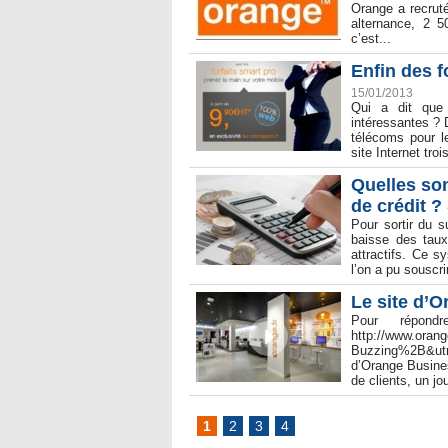
Orange a recrut
alternance, 2 5
c’est...
Enfin des f
15/01/2013
Qui a dit que 
intéressantes ? 
télécoms pour l
site Internet troi
Quelles son
de crédit ?
Pour sortir du s
baisse des taux
attractifs. Ce 
l’on a pu souscri
Le site d’O
Pour répond
http://www.oran
Buzzing%2B&utm
d’Orange Busine
de clients, un jou
1
2
3
4