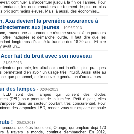
rait continuer à s’accentuer jusqu’à la fin de l’année. Pour
tte tendance, les consommateurs se tournent de plus en plus
les prix sont moins élevés. Mais là aussi, des économies...
h, Axa devient la première assurance à
 directement aux jeunes
-
10/06/2013
une, trouver une assurance se résume souvent à un parcours
 offre inadaptée et démarche lourde. Il faut dire que les
endant longtemps délaissé la tranche des 18-29 ans. Et pire
y avait un...
 Acer fait du bruit avec son nouveau
-
21/05/2013
rdinateur portable, les ultrabooks ont la côte : plus pratiques
ls permettent d’en avoir un usage très intuitif. Aussi utile au
nnel que personnel, cette nouvelle génération d’ordinateurs...
tur des lampes
-
02/04/2013
 LED sont des lampes qui utilisent des diodes
ntes (DEL) pour produire de la lumière. Petit à petit, elles
imposer dans un secteur pourtant très concurrentiel. Pour
l'univers des ampoules LED, rendez-vous sur espace ampoule
ute !
-
28/02/2013
mbreuses sociétés licencient, Orange, qui emploie déjà 170
eurs à travers le monde, continue d'embaucher. En 2012,