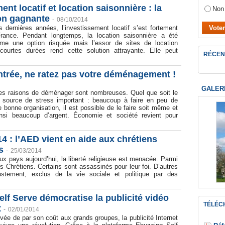
ent locatif et location saisonnière : la
Non
on gagnante
-
08/10/2014
 dernières années, l’investissement locatif s’est fortement
rance. Pendant longtemps, la location saisonnière a été
me une option risquée mais l’essor de sites de location
courtes durées rend cette solution attrayante. Elle peut
RÉCEN
ntrée, ne ratez pas votre déménagement !
GALER
es raisons de déménager sont nombreuses. Quel que soit le
e source de stress important : beaucoup à faire en peu de
bonne organisation, il est possible de le faire soit même et
nsi beaucoup d’argent. Économie et société revient pour
 : l’AED vient en aide aux chrétiens
s
-
25/03/2014
 pays aujourd’hui, la liberté religieuse est menacée. Parmi
s Chrétiens. Certains sont assassinés pour leur foi. D’autres
justement, exclus de la vie sociale et politique par des
lf Serve démocratise la publicité vidéo
TÉLÉC
t
-
02/01/2014
ée de par son coût aux grands groupes, la publicité Internet