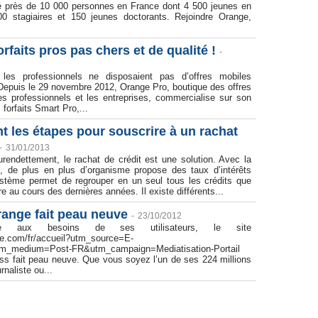
é près de 10 000 personnes en France dont 4 500 jeunes en
00 stagiaires et 150 jeunes doctorants. Rejoindre Orange,
orfaits pros pas chers et de qualité !
-
les professionnels ne disposaient pas d’offres mobiles
Depuis le 29 novembre 2012, Orange Pro, boutique des offres
es professionnels et les entreprises, commercialise sur son
s forfaits Smart Pro,...
t les étapes pour souscrire à un rachat
-
31/01/2013
urendettement, le rachat de crédit est une solution. Avec la
, de plus en plus d’organisme propose des taux d’intérêts
système permet de regrouper en un seul tous les crédits que
re au cours des dernières années. Il existe différents...
range fait peau neuve
-
23/10/2012
re aux besoins de ses utilisateurs, le site
ge.com/fr/accueil?utm_source=E-
_medium=Post-FR&utm_campaign=Mediatisation-Portail
ss fait peau neuve. Que vous soyez l’un de ses 224 millions
rnaliste ou...