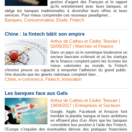
gestion d’argent des Français et le rapport
qu’ils entretiennent avec leurs banques, et
oblige les banques traditionnelles à diversifier leurs offres et leurs
services. Pour mieux comprendre ces nouveaux paradigmes...
Banques
,
Consommateur
,
Etude
,
Fintech
Chine : la fintech bâtit son empire
Arthur de Catheu et Cédric Teissier |
02/05/2017
|
Marchés et Finance
Dans un pays où le numérique bouleverse un
secteur bancaire sclérosé et où les startups
de la finance comptent parmi les licornes les
mieux valorisées au monde, la Fintech
chinoise prouve sa capacité à remporter l’adhésion du grand public.
Une réussite que les géants nationaux comptent bien...
Chine
,
e-commerce
,
Fintech
,
Innovation
Les banques face aux Gafa
Arthur de Catheu et Cédric Teissier |
19/04/2017
|
Entreprises et Secteurs
Google, Apple, Facebook et Amazon font
trembler la planète banque et leurs ambitions
en effraient plus d’un. Alors que les banques
consolident leur position à l’aide des Fintech,
l’Europe s’inquiète des éventuelles dérives des pratiques financières