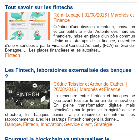
Tout savoir sur les fintechs
Rémi Lepage | 31/08/2016
|
Marchés et
Finance
Création d'une division « Fintech, innovation
et compétitivité » de l’Autorité des marchés
financiers, mise en place d’un pôle commun
dédié aux startups de la finance, ouverture
d’une « sandbox » par la Financial Conduct Authority (FCA) en Grande-
Bretagne, … Les places financières et les autorités...
Fintech
​Les Fintech, laboratoires externalisés des banques
?
Cédric Teissier et Arthur de Catheu |
26/08/2016
|
Marchés et Finance
La rencontre entre Fintech et banques se
joue avant tout sur le terrain de l’innovation.
En pleine transformation digitale mais
pénalisées par le poids et la rigidité de leur
structure, les banques peinent à se renouveler en interne. Les
rapprochements avec les startups Fintech changent la donne....
Banque
,
Fintech
,
Innovation
,
Service client
,
Stratégie
​Pourquoi la blockchain va universaliser le