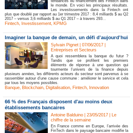
tendances du financement des Fintech dans
le monde. En voici les principaux résultats.
Les investissements dans la Fintech ont
plus que doublé par rapport au 1er trimestre 2017 : 8,4 milliards $ au Q2
2017 – versus 3,6 milliards $ au Q1 2017 – à travers 293...
Fintech
,
Investissement
,
KPMG
Imaginer la banque de demain, un défi d’aujourd’hui
Sylvain Pignet | 07/06/2017
|
Entreprises et Secteurs
A quoi ressemblera la banque du futur ?
Tandis que se profilent les premiers
éléments de réponse à une question qui
tourmente l’univers de la finance depuis
plusieurs années, les différents acteurs du secteur sont parvenus à se
rassembler autour d’une cause commune : améliorer le service et cela
par tous les moyens possibles.
Banque
,
Blockchain
,
Digitalisation
,
Fintech
,
Innovation
66 % des Français disposent d'au moins deux
établissements bancaires
Antoine Balduino | 23/05/2017
|
Le
chiffre de la semaine
En France comme en Europe, l’arrivée des
FinTech dans le paysage bancaire modifie la