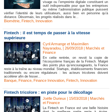
visage ou l’empreinte digitale constituent un
outil indispensable pour que les entreprises
ou même l’administration publique puissent
vérifier l’identité de leurs utilisateurs, aussi bien en personne qu’à
distance. Désormais, les progrès réalisés dans le...
Biométrie
,
Fintech
,
Innovation
Fintech : il est temps de passer à la vitesse
supérieure
Cyril Armange et Maximilien
Nayaradou, | 26/09/2018
|
Marchés et
Finance
En cette rentrée, on revoit la copie de
l’écosystème français de la Fintech. Malgré
des points plus qu’encourageants, la France
reste à la traîne au niveau mondial. Startups, établissements financiers
traditionnels ou encore régulateurs : les acteurs tricolores doivent
accélérer afin de hisser...
Banque
,
Finance
,
Finance Innovation
,
Fintech
,
Innovation
Fintech tricolore : en piste pour le décollage
Joëlle Durieux | 15/03/2018
|
Marchés
et Finance
La Fintech en France est une belle histoire
dont la meilleure partie reste à écrire.