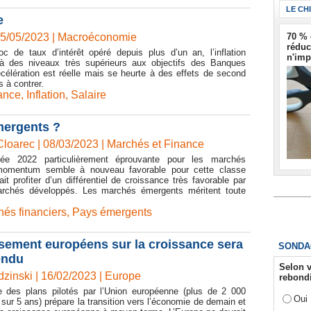
LE CH
e
70 % 
05/05/2023
|
Macroéconomie
réduc
c de taux d’intérêt opéré depuis plus d’un an, l’inflation
n'imp
à des niveaux très supérieurs aux objectifs des Banques
célération est réelle mais se heurte à des effets de second
es à contrer.
ance
,
Inflation
,
Salaire
mergents ?
Cloarec | 08/03/2023
|
Marchés et Finance
ée 2022 particulièrement éprouvante pour les marchés
momentum semble à nouveau favorable pour cette classe
ait profiter d’un différentiel de croissance très favorable par
archés développés. Les marchés émergents méritent toute
és financiers
,
Pays émergents
ssement européens sur la croissance sera
SONDA
endu
Selon v
zinski | 16/02/2023
|
Europe
rebondi
te des plans pilotés par l’Union européenne (plus de 2 000
Oui
s sur 5 ans) prépare la transition vers l’économie de demain et