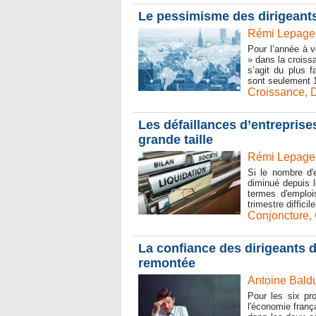
Le pessimisme des dirigeants
Rémi Lepage 
Pour l’année à v
» dans la croiss
s’agit du plus 
sont seulement 1
Croissance
,
D
Les défaillances d’entrepris
grande taille
Rémi Lepage 
Si le nombre d'e
diminué depuis le
termes d'emploi
trimestre diffic
Conjoncture
,
La confiance des dirigeants d
remontée
Antoine Baldu
Pour les six pr
l'économie franç