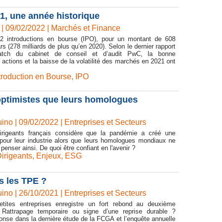
21, une année historique
| 09/02/2022
|
Marchés et Finance
2 introductions en bourse (IPO), pour un montant de 608
ars (278 milliards de plus qu’en 2020). Selon le dernier rapport
tch du cabinet de conseil et d’audit PwC, la bonne
actions et la baisse de la volatilité des marchés en 2021 ont
troduction en Bourse
,
IPO
 optimistes que leurs homologues
ino | 09/02/2022
|
Entreprises et Secteurs
irigeants français considère que la pandémie a créé une
 pour leur industrie alors que leurs homologues mondiaux ne
enser ainsi. De quoi être confiant en l'avenir ?
irigeants
,
Enjeux
,
ESG
s les TPE ?
ino | 26/10/2021
|
Entreprises et Secteurs
petites entreprises enregistre un fort rebond au deuxième
 Rattrapage temporaire ou signe d’une reprise durable ?
nse dans la dernière étude de la FCGA et l’enquête annuelle