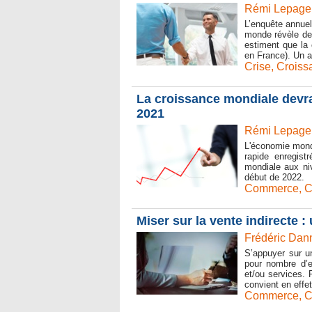
Rémi Lepage 
L’enquête annue
monde révèle de
estiment que la
en France). Un a
Crise
,
Croiss
La croissance mondiale devra
2021
Rémi Lepage 
L'économie mondi
rapide enregist
mondiale aux niv
début de 2022.
Commerce
,
C
Miser sur la vente indirecte :
Frédéric Dann
S’appuyer sur u
pour nombre d’e
et/ou services. 
convient en effet
Commerce
,
C