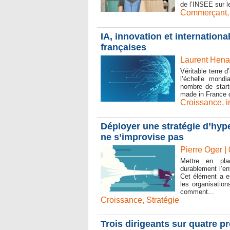
de l’INSEE sur 
Commerçant
IA, innovation et international
françaises
Laurent Henau
Véritable terre 
l’échelle mondi
nombre de start
made in France qu
Croissance
,
i
Déployer une stratégie d’hype
ne s’improvise pas
Pierre Oger |
Mettre en pla
durablement l’e
Cet élément a e
les organisatio
comment...
Croissance
,
Stratégie
Trois dirigeants sur quatre p