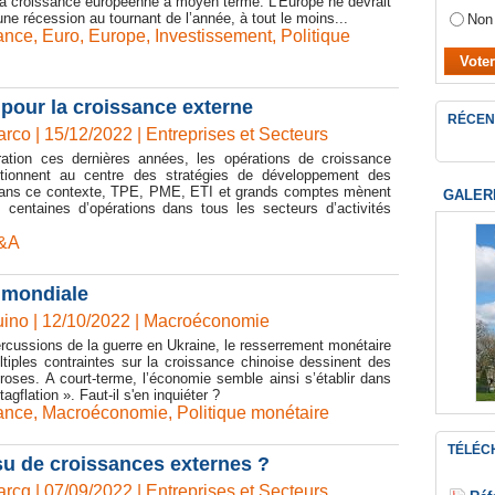
 la croissance européenne à moyen terme. L’Europe ne devrait
ne récession au tournant de l’année, à tout le moins...
Non
ance
,
Euro
,
Europe
,
Investissement
,
Politique
pour la croissance externe
RÉCEN
co | 15/12/2022
|
Entreprises et Secteurs
ration ces dernières années, les opérations de croissance
itionnent au centre des stratégies de développement des
Dans ce contexte, TPE, PME, ETI et grands comptes mènent
GALER
 centaines d’opérations dans tous les secteurs d’activités
&A
 mondiale
ino | 12/10/2022
|
Macroéconomie
rcussions de la guerre en Ukraine, le resserrement monétaire
ltiples contraintes sur la croissance chinoise dessinent des
oses. A court-terme, l’économie semble ainsi s’établir dans
agflation ». Faut-il s'en inquiéter ?
ance
,
Macroéconomie
,
Politique monétaire
TÉLÉC
u de croissances externes ?
cq | 07/09/2022
|
Entreprises et Secteurs