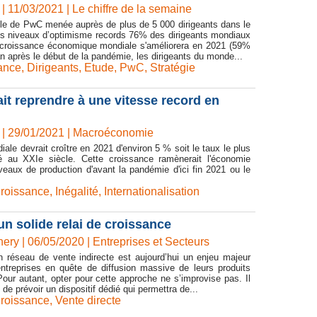
| 11/03/2021
|
Le chiffre de la semaine
lle de PwC menée auprès de plus de 5 000 dirigeants dans le
s niveaux d’optimisme records 76% des dirigeants mondiaux
 croissance économique mondiale s'améliorera en 2021 (59%
n après le début de la pandémie, les dirigeants du monde...
ance
,
Dirigeants
,
Etude
,
PwC
,
Stratégie
it reprendre à une vitesse record en
| 29/01/2021
|
Macroéconomie
ale devrait croître en 2021 d'environ 5 % soit le taux le plus
ré au XXIe siècle. Cette croissance ramènerait l'économie
eaux de production d'avant la pandémie d'ici fin 2021 ou le
roissance
,
Inégalité
,
Internationalisation
 un solide relai de croissance
ery | 06/05/2020
|
Entreprises et Secteurs
n réseau de vente indirecte est aujourd’hui un enjeu majeur
ntreprises en quête de diffusion massive de leurs produits
Pour autant, opter pour cette approche ne s’improvise pas. Il
 de prévoir un dispositif dédié qui permettra de...
roissance
,
Vente directe