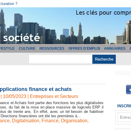
cturation ?
IFESTYLE
CULTURE
RESSOURCES
OFFRES D'EMPLOI
ANNUAIRES
pplications finance et achats
| 10/05/2023
|
Entreprises et Secteurs
nance et Achats font partie des fonctions les plus digitalisées
INSCR
ises, du fait de la mise en place massive de logiciels ERP il
lus de trente ans. En effet, avec un tel besoin de fiabiliser
Directions financières ont été les premières à...
sance
,
Digitalisation
,
Finance
,
Organisation
,