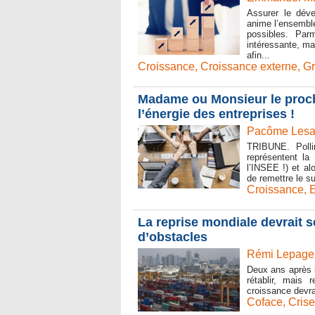
Assurer le déve
anime l’ensembl
possibles. Par
intéressante, m
afin...
Croissance
,
Croissance externe
,
G
Madame ou Monsieur le procha
l’énergie des entreprises !
Pacôme Lesag
TRIBUNE. Polli
représentent la
l’INSEE !) et al
de remettre le su
Croissance
,
E
La reprise mondiale devrait 
d’obstacles
Rémi Lepage 
Deux ans après 
rétablir, mais 
croissance devra
Coface
,
Crise