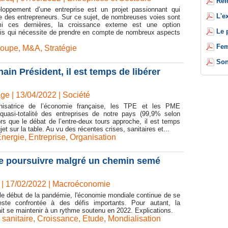
Réf
loppement d’une entreprise est un projet passionnant qui
L'e
e des entrepreneurs. Sur ce sujet, de nombreuses voies sont
mi ces dernières, la croissance externe est une option
Le 
ais qui nécessite de prendre en compte de nombreux aspects
Fem
roupe
,
M&A
,
Stratégie
Son
in Président, il est temps de libérer
e | 13/04/2022
|
Société
nisatrice de l’économie française, les TPE et les PME
 quasi-totalité des entreprises de notre pays (99,9% selon
ors que le débat de l’entre-deux tours approche, il est temps
jet sur la table. Au vu des récentes crises, sanitaires et...
nergie
,
Entreprise
,
Organisation
se poursuivre malgré un chemin semé
| 17/02/2022
|
Macroéconomie
le début de la pandémie, l'économie mondiale continue de se
reste confrontée à des défis importants. Pour autant, la
it se maintenir à un rythme soutenu en 2022. Explications.
 sanitaire
,
Croissance
,
Etude
,
Mondialisation