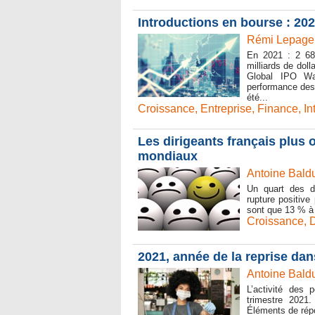
Introductions en bourse : 20
Rémi Lepage 
En 2021 : 2 68
milliards de doll
Global IPO Wa
performance des 
été...
Croissance
,
Entreprise
,
Finance
,
In
Les dirigeants français plus
mondiaux
Antoine Baldu
Un quart des d
rupture positive
sont que 13 % à p
Croissance
,
D
2021, année de la reprise dan
Antoine Baldu
L’activité des 
trimestre 2021.
Éléments de répo