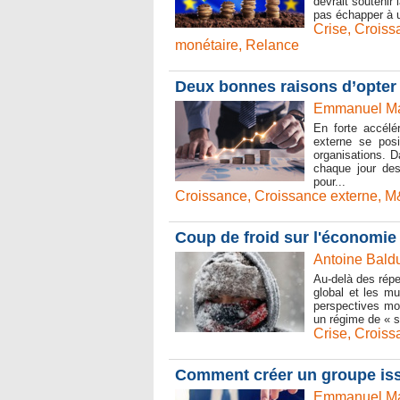
devrait soutenir
pas échapper à u
Crise
,
Croiss
monétaire
,
Relance
Deux bonnes raisons d’opter 
Emmanuel Mar
En forte accélé
externe se pos
organisations. 
chaque jour des
pour...
Croissance
,
Croissance externe
,
M
Coup de froid sur l'économie
Antoine Baldu
Au-delà des répe
global et les mu
perspectives mor
un régime de « st
Crise
,
Croiss
Comment créer un groupe iss
Emmanuel Mar