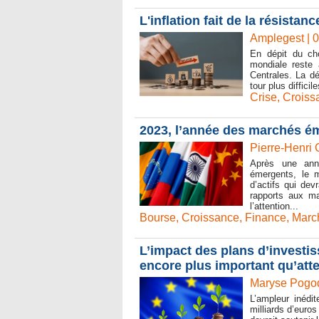
L'inflation fait de la résistanc
Amplegest | 
En dépit du cho
mondiale reste 
Centrales. La dé
tour plus difficil
Crise
,
Croiss
2023, l’année des marchés é
Pierre-Henri 
Après une ann
émergents, le 
d’actifs qui devr
rapports aux m
l’attention...
Bourse
,
Croissance
,
Finance
,
March
L’impact des plans d’investi
encore plus important qu’att
Maryse Pogod
L’ampleur inédi
milliards d’euro