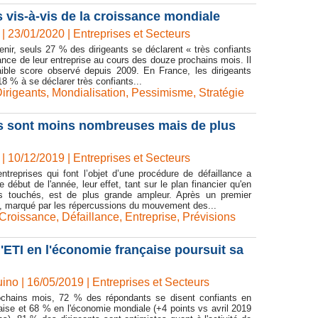
 vis-à-vis de la croissance mondiale
| 23/01/2020
|
Entreprises et Secteurs
enir, seuls 27 % des dirigeants se déclarent « très confiants
ance de leur entreprise au cours des douze prochains mois. Il
faible score observé depuis 2009. En France, les dirigeants
8 % à se déclarer très confiants...
irigeants
,
Mondialisation
,
Pessimisme
,
Stratégie
es sont moins nombreuses mais de plus
| 10/12/2019
|
Entreprises et Secteurs
ntreprises qui font l’objet d’une procédure de défaillance a
 début de l'année, leur effet, tant sur le plan financier qu'en
s touchés, est de plus grande ampleur. Après un premier
ile, marqué par les répercussions du mouvement des...
Croissance
,
Défaillance
,
Entreprise
,
Prévisions
'ETI en l'économie française poursuit sa
ino | 16/05/2019
|
Entreprises et Secteurs
ochains mois, 72 % des répondants se disent confiants en
aise et 68 % en l'économie mondiale (+4 points vs avril 2019