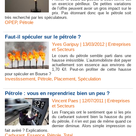
un exercice périlleux. De petites variations
de l’offre peuvent avoir un gros impact sur le
prix. Pas étonnant donc que le pétrole soit
très recherché par les spéculateurs.
OPEP
,
Pétrole
Faut-il spéculer sur le pétrole ?
Yves Garipuy
| 13/03/2012
|
Entreprises
et Secteurs
Le cours du pétrole semble parti dans une
hausse irrésistible. L’automobiliste doit payer
actuellement son essence aux environs de
1,70 €/l. Peut-on profiter de cette hausse
pour spéculer en Bourse ?
Investissement
,
Pétrole
,
Placement
,
Spéculation
Pétrole : vous en reprendriez bien un peu ?
Vincent Paes
| 12/07/2011
|
Entreprises
et Secteurs
Les Français ont le sentiment que si les prix
du carburant suivent bien la hausse du prix
du pétrole, il n’en est pas de même quand ce
dernier diminue. Alors simple impression ou
fait avéré ? Explications.
Carburant
,
Essence
,
Pétrole
,
Total