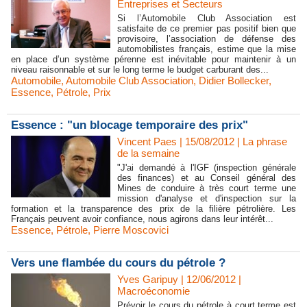
Entreprises et Secteurs
Si l’Automobile Club Association est
satisfaite de ce premier pas positif bien que
provisoire, l’association de défense des
automobilistes français, estime que la mise
en place d’un système pérenne est inévitable pour maintenir à un
niveau raisonnable et sur le long terme le budget carburant des...
Automobile
,
Automobile Club Association
,
Didier Bollecker
,
Essence
,
Pétrole
,
Prix
Essence : "un blocage temporaire des prix"
Vincent Paes
| 15/08/2012
|
La phrase
de la semaine
"J'ai demandé à l'IGF (inspection générale
des finances) et au Conseil général des
Mines de conduire à très court terme une
mission d'analyse et d'inspection sur la
formation et la transparence des prix de la filière pétrolière. Les
Français peuvent avoir confiance, nous agirons dans leur intérêt...
Essence
,
Pétrole
,
Pierre Moscovici
Vers une flambée du cours du pétrole ?
Yves Garipuy
| 12/06/2012
|
Macroéconomie
Prévoir le cours du pétrole à court terme est