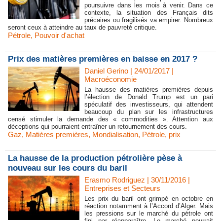
poursuivre dans les mois à venir. Dans ce
contexte, la situation des Français dits
précaires ou fragilisés va empirer. Nombreux
seront ceux à atteindre au taux de pauvreté critique.
Pétrole
,
Pouvoir d'achat
Prix des matières premières en baisse en 2017 ?
Daniel Gerino | 24/01/2017
|
Macroéconomie
La hausse des matières premières depuis
l’élection de Donald Trump est un pari
spéculatif des investisseurs, qui attendent
beaucoup du plan sur les infrastructures
censé stimuler la demande des « commodities ». Attention aux
déceptions qui pourraient entraîner un retournement des cours.
Gaz
,
Matières premières
,
Mondialisation
,
Pétrole
,
prix
La hausse de la production pétrolière pèse à
nouveau sur les cours du baril
Erasmo Rodriguez | 30/11/2016
|
Entreprises et Secteurs
Les prix du baril ont grimpé en octobre en
réaction notamment à l’Accord d’Alger. Mais
les pressions sur le marché du pétrole ont
fini par réapparaître. Le marché pourrait