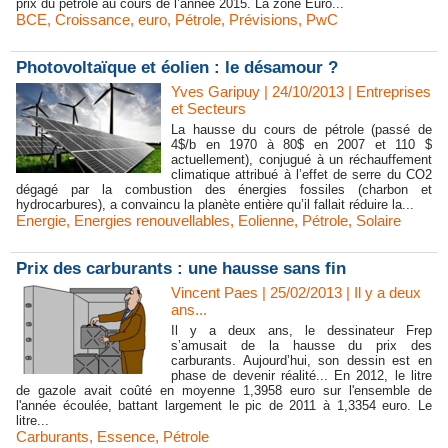
prix du pétrole au cours de l’année 2015. La zone Euro...
BCE
,
Croissance
,
euro
,
Pétrole
,
Prévisions
,
PwC
Photovoltaïque et éolien : le désamour ?
Yves Garipuy
| 24/10/2013
|
Entreprises
et Secteurs
La hausse du cours de pétrole (passé de
4$/b en 1970 à 80$ en 2007 et 110 $
actuellement), conjugué à un réchauffement
climatique attribué à l’effet de serre du CO2
dégagé par la combustion des énergies fossiles (charbon et
hydrocarbures), a convaincu la planète entière qu’il fallait réduire la...
Energie
,
Energies renouvellables
,
Eolienne
,
Pétrole
,
Solaire
Prix des carburants : une hausse sans fin
Vincent Paes
| 25/02/2013
|
Il y a deux
ans...
Il y a deux ans, le dessinateur Frep
s’amusait de la hausse du prix des
carburants. Aujourd’hui, son dessin est en
phase de devenir réalité... En 2012, le litre
de gazole avait coûté en moyenne 1,3958 euro sur l'ensemble de
l'année écoulée, battant largement le pic de 2011 à 1,3354 euro. Le
litre...
Carburants
,
Essence
,
Pétrole