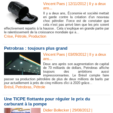
Vincent Paes
| 12/11/2012
|
Il y a deux
ans...
Il y a deux ans, Économie et société mettait
en garde contre la création d’un nouveau
choc pétrolier. Force est de constater que
cela n’est pas arrivé bien que les prix soient
effectivement repartis à la hausse.. Cela s’explique en grande partie par
le ralentissement de la croissance mondiale qui a...
Crise
,
Pétrole
,
Production
Petrobras : toujours plus grand
Vincent Paes
| 03/09/2012
|
Il y a deux
ans...
Deux ans après son augmentation de capital
de 70 milliards de dollars, Petrobras affiche
toujours des ambitions aussi
impressionnantes. Le Brésil compte faire
passer sa production pétrolière de plus de deux millions de barils par
jour actuellement à près de cinq millions d'ici à 2020 grâce...
Brésil
,
Petrobras
,
Pétrole
Une TICPE flottante pour réguler le prix du
carburant à la pompe
Didier Bollecker | 29/08/2012
|