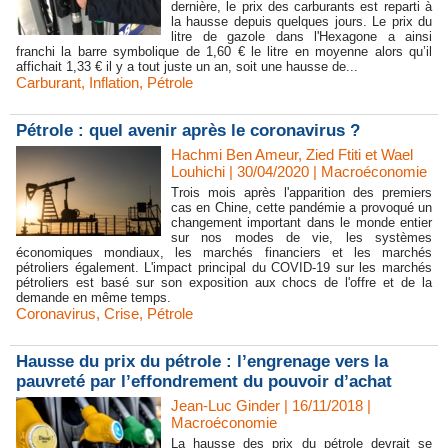
dernière, le prix des carburants est reparti à
la hausse depuis quelques jours. Le prix du
litre de gazole dans l'Hexagone a ainsi
franchi la barre symbolique de 1,60 € le litre en moyenne alors qu’il
affichait 1,33 € il y a tout juste un an, soit une hausse de...
Carburant
,
Inflation
,
Pétrole
Pétrole : quel avenir après le coronavirus ?
Hachmi Ben Ameur, Zied Ftiti et Wael
Louhichi | 30/04/2020
|
Macroéconomie
Trois mois après l'apparition des premiers
cas en Chine, cette pandémie a provoqué un
changement important dans le monde entier
sur nos modes de vie, les systèmes
économiques mondiaux, les marchés financiers et les marchés
pétroliers également. L'impact principal du COVID-19 sur les marchés
pétroliers est basé sur son exposition aux chocs de l'offre et de la
demande en même temps.
Coronavirus
,
Crise
,
Pétrole
Hausse du prix du pétrole : l’engrenage vers la
pauvreté par l’effondrement du pouvoir d’achat
Jean-Luc Ginder | 16/11/2018
|
Macroéconomie
La hausse des prix du pétrole devrait se