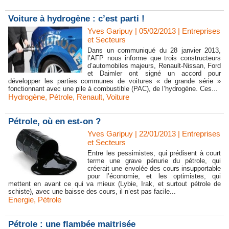
Voiture à hydrogène : c’est parti !
Yves Garipuy
| 05/02/2013
|
Entreprises
et Secteurs
Dans un communiqué du 28 janvier 2013,
l’AFP nous informe que trois constructeurs
d’automobiles majeurs, Renault-Nissan, Ford
et Daimler ont signé un accord pour
développer les parties communes de voitures « de grande série »
fonctionnant avec une pile à combustible (PAC), de l’hydrogène. Ces...
Hydrogène
,
Pétrole
,
Renault
,
Voiture
Pétrole, où en est-on ?
Yves Garipuy
| 22/01/2013
|
Entreprises
et Secteurs
Entre les pessimistes, qui prédisent à court
terme une grave pénurie du pétrole, qui
créerait une envolée des cours insupportable
pour l’économie, et les optimistes, qui
mettent en avant ce qui va mieux (Lybie, Irak, et surtout pétrole de
schiste), avec une baisse des cours, il n’est pas facile...
Energie
,
Pétrole
Pétrole : une flambée maitrisée