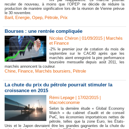
reculer de nouveau, à moins que l’OPEP ne décide de réduire la
production de manière significative lors de la réunion de Vienne prévue
le 30 novembre.
Baril
,
Energie
,
Opep
,
Pétrole
,
Prix
Bourses : une rentrée compliquée
Nicolas Chéron | 01/09/2015
|
Marchés
et Finance
-2% le premier jour de cotation du mois de
septembre sur le CAC40 après que les
marchés aient enregistré la pire performance
boursière mensuelle depuis août 2011, les
marchés annoncent la couleur.
Chine
,
Finance
,
Marchés boursiers
,
Pétrole
La chute du prix du pétrole pourrait stimuler la
croissance en 2015
Rémi Lepage | 17/02/2015
|
Macroéconomie
Selon la dernière étude « Global Economy
Watch » du cabinet d’audit et de conseil
PwC, les économies importatrices nettes de
pétrole, telles que la zone Euro, les États-
Unis et le Japon devraient être les grandes gagnantes de la chute du