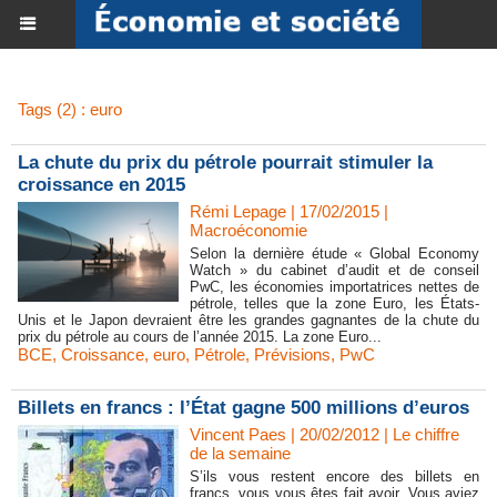
Tags (2) : euro
La chute du prix du pétrole pourrait stimuler la
croissance en 2015
Rémi Lepage | 17/02/2015
|
Macroéconomie
Selon la dernière étude « Global Economy
Watch » du cabinet d’audit et de conseil
PwC, les économies importatrices nettes de
pétrole, telles que la zone Euro, les États-
Unis et le Japon devraient être les grandes gagnantes de la chute du
prix du pétrole au cours de l’année 2015. La zone Euro...
BCE
,
Croissance
,
euro
,
Pétrole
,
Prévisions
,
PwC
Billets en francs : l’État gagne 500 millions d’euros
Vincent Paes
| 20/02/2012
|
Le chiffre
de la semaine
S’ils vous restent encore des billets en
francs, vous vous êtes fait avoir. Vous aviez