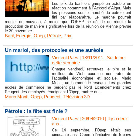
Les prix du baril ont grimpé en octobre en
réaction notamment à l’Accord d’Alger. Mais
les pressions sur le marché du pétrole ont
fini par réapparaître. Le marché pourrait
reculer de nouveau, à moins que l’OPEP ne décide de réduire la
production de manière significative lors de la réunion de Vienne prévue
le 30 novembre.
Baril
,
Energie
,
Opep
,
Pétrole
,
Prix
Un mariol, des protocoles et une auréole
Vincent Paes
| 18/11/2011
|
Sur le net
cette semaine
Chaque vendredi, retrouvez le pire et le
meilleur du Web pour ne rien rater de
l'actualité économique et sociale. Mario
Monti, un homme de réseaux Les grandes
écoles de commerce ne perdent pas le Nord Licenciements chez
Peugeot, les employés témoignent L’Opep, maître du...
Mario Monti
,
Opep
,
Peugeot
,
Télévision 3D
Pétrole : la fête est finie ?
Vincent Paes
| 20/09/2010
|
Il y a deux
ans...
Ce 14 septembre, l’Opep fêtait ses
cinquante ans. Créée à l'initiative de 5 pays