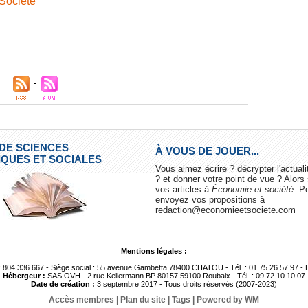
Société
 DE SCIENCES
À VOUS DE JOUER...
QUES ET SOCIALES
Vous aimez écrire ? décrypter l'actua
? et donner votre point de vue ? Alor
vos articles à
Économie et société
. P
envoyez vos propositions à
redaction@economieetsociete.com
Mentions légales :
 804 336 667 - Siège social : 55 avenue Gambetta 78400 CHATOU - Tél. : 01 75 26 57 97 - Dir
Hébergeur :
SAS OVH - 2 rue Kellermann BP 80157 59100 Roubaix - Tél. : 09 72 10 10 07
Date de création :
3 septembre 2017 - Tous droits réservés (2007-2023)
Accès membres
|
Plan du site
|
Tags
|
Powered by WM