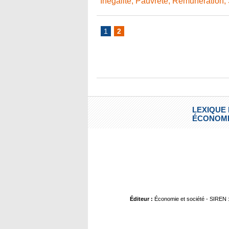
Inégalité
,
Pauvreté
,
Rémunération
,
1
2
LEXIQUE
ÉCONOMI
Éditeur :
Économie et société - SIREN :