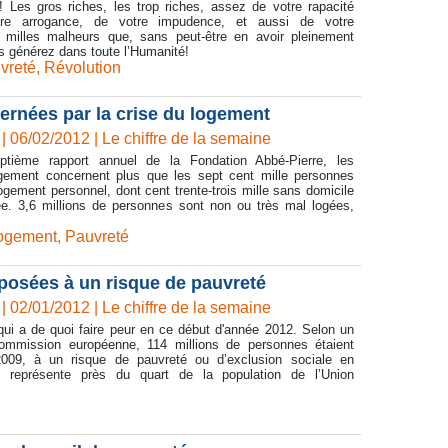
 Les gros riches, les trop riches, assez de votre rapacité
tre arrogance, de votre impudence, et aussi de votre
x milles malheurs que, sans peut-être en avoir pleinement
s générez dans toute l’Humanité!
vreté
,
Révolution
ernées par la crise du logement
| 06/02/2012
|
Le chiffre de la semaine
eptième rapport annuel de la Fondation Abbé-Pierre, les
logement concernent plus que les sept cent mille personnes
gement personnel, dont cent trente-trois mille sans domicile
see. 3,6 millions de personnes sont non ou très mal logées,
ogement
,
Pauvreté
posées à un risque de pauvreté
| 02/01/2012
|
Le chiffre de la semaine
 qui a de quoi faire peur en ce début d'année 2012. Selon un
ommission européenne, 114 millions de personnes étaient
009, à un risque de pauvreté ou d’exclusion sociale en
 représente près du quart de la population de l’Union