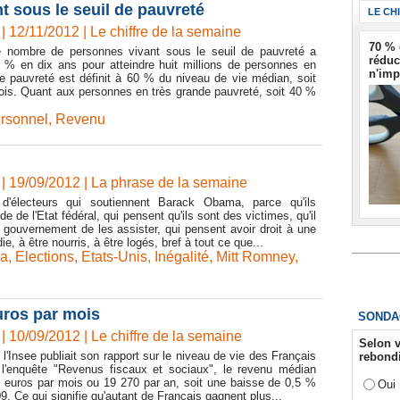
t sous le seuil de pauvreté
LE CH
| 12/11/2012
|
Le chiffre de la semaine
70 % 
le nombre de personnes vivant sous le seuil de pauvreté a
réduc
% en dix ans pour atteindre huit millions de personnes en
n'imp
e pauvreté est définit à 60 % du niveau de vie médian, soit
ois. Quant aux personnes en très grande pauvreté, soit 40 %
ersonnel
,
Revenu
"
| 19/09/2012
|
La phrase de la semaine
'électeurs qui soutiennent Barack Obama, parce qu'ils
de de l'Etat fédéral, qui pensent qu'ils sont des victimes, qu'il
 gouvernement de les assister, qui pensent avoir droit à une
e, à être nourris, à être logés, bref à tout ce que...
ma
,
Elections
,
Etats-Unis
,
Inégalité
,
Mitt Romney
,
uros par mois
SONDA
| 10/09/2012
|
Le chiffre de la semaine
Selon v
 l'Insee publiait son rapport sur le niveau de vie des Français
rebondi
l'enquête "Revenus fiscaux et sociaux", le revenu médian
0 euros par mois ou 19 270 par an, soit une baisse de 0,5 %
Oui
9. Ce qui signifie qu'autant de Français gagnent plus...