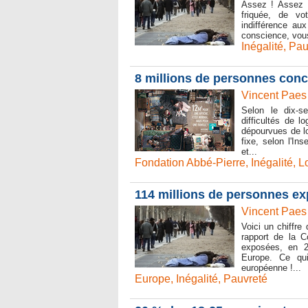
Assez ! Assez !
friquée, de vo
indifférence au
conscience, vou
Inégalité
,
Pau
8 millions de personnes conc
Vincent Paes
Selon le dix-s
difficultés de 
dépourvues de lo
fixe, selon l'In
et...
Fondation Abbé-Pierre
,
Inégalité
,
L
114 millions de personnes ex
Vincent Paes
Voici un chiffre
rapport de la C
exposées, en 2
Europe. Ce qui
européenne !...
Europe
,
Inégalité
,
Pauvreté