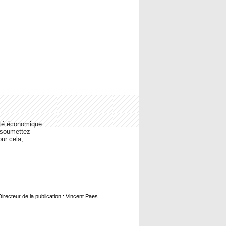
lité économique
s soumettez
our cela,
ecteur de la publication : Vincent Paes