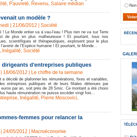
lité
,
Pauvreté
,
Revenu
,
Salaire médian
Non
evenait un modèle ?
di | 21/06/2012
|
Société
! Le Monde entier va à vau-l’eau ! Plus rien ne va sur Terre
RÉCEN
est de plus en plus malheureuse ! Et pourtant, tous nos
ues, scientifiques et thérapeutiques, explosent pour le plus
 l’avenir de l’Espèce humaine ! Et pourtant, le Monde...
,
Inégalité
,
Société
GALER
 dirigeants d'entreprises publiques
| 18/06/2012
|
Le chiffre de la semaine
a décidé de plafonner les rémunérations, fixes et variables,
des entreprises publiques et de leurs filiales détenues par
0 euros par an, soit près de 28 Smic. Ce montant a été choisi
plus haute rémunération ne puisse excéder vingt fois...
treprise
,
Inégalité
,
Pierre Moscovici
,
 hommes-femmes pour relancer la
TÉLÉC
| 24/05/2012
|
Macroéconomie