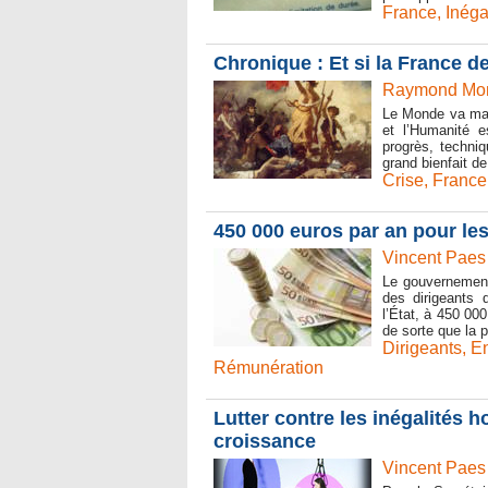
France
,
Inéga
Chronique : Et si la France d
Raymond Mone
Le Monde va mal 
et l’Humanité 
progrès, techniq
grand bienfait de
Crise
,
France
450 000 euros par an pour les
Vincent Paes
Le gouvernement 
des dirigeants 
l’État, à 450 00
de sorte que la 
Dirigeants
,
En
Rémunération
Lutter contre les inégalités
croissance
Vincent Paes