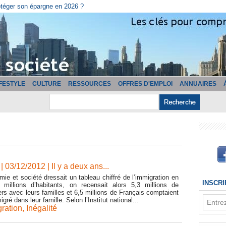
cturation ?
IFESTYLE
CULTURE
RESSOURCES
OFFRES D'EMPLOI
ANNUAIRES
| 03/12/2012
|
Il y a deux ans...
ie et société dressait un tableau chiffré de l’immigration en
INSCR
millions d’habitants, on recensait alors 5,3 millions de
ers avec leurs familles et 6,5 millions de Français comptaient
ré dans leur famille. Selon l’Institut national...
ration
,
Inégalité