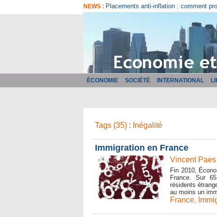
Comment bien choisir son logiciel de fa
NEWS :
ÉCONOMIE
SOCIÉTÉ
INTERNATIONAL
L
Tags (35) : Inégalité
Immigration en France
Vincent Paes
Fin 2010, Économ
France. Sur 65 
résidents étrang
au moins un immig
France
,
Immig