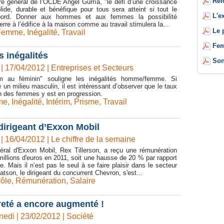
Réf
re général de l’OCDE Angel Gurría, "le défi d’une croissance
ide, durable et bénéfique pour tous sera atteint si tout le
L'e
ord. Donner aux hommes et aux femmes la possibilité
ierre à l’édifice à la maison comme au travail stimulera la...
Le 
Femme
,
Inégalité
,
Travail
Fem
s inégalités
Son
| 17/04/2012
|
Entreprises et Secteurs
rim au féminin" souligne les inégalités homme/femme. Si
e un milieu masculin, il est intéressant d’observer que le taux
n des femmes y est en progression.
me
,
Inégalité
,
Intérim
,
Prisme
,
Travail
 dirigeant d’Exxon Mobil
| 16/04/2012
|
Le chiffre de la semaine
néral d'Exxon Mobil, Rex Tillerson, a reçu une rémunération
millions d'euros en 2011, soit une hausse de 20 % par rapport
e. Mais il n’est pas le seul à se faire plaisir dans le secteur
atson, le dirigeant du concurrent Chevron, s'est...
rôle
,
Rémunération
,
Salaire
reté a encore augmenté !
di | 23/02/2012
|
Société