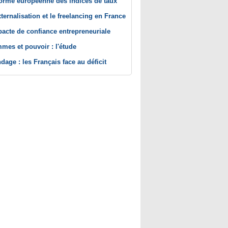
orme européenne des indices de taux
xternalisation et le freelancing en France
pacte de confiance entrepreneuriale
mes et pouvoir : l'étude
dage : les Français face au déficit