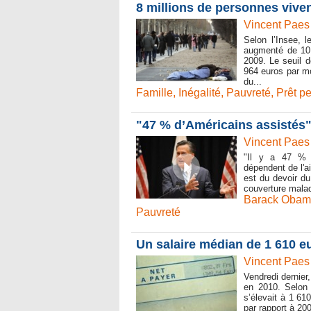
8 millions de personnes viven
Vincent Paes
Selon l’Insee, 
augmenté de 10 
2009. Le seuil d
964 euros par m
du...
Famille
,
Inégalité
,
Pauvreté
,
Prêt p
"47 % d’Américains assistés
Vincent Paes
"Il y a 47 % d
dépendent de l'ai
est du devoir du
couverture maladi
Barack Oba
Pauvreté
Un salaire médian de 1 610 e
Vincent Paes
Vendredi dernier,
en 2010. Selon 
s’élevait à 1 61
par rapport à 200