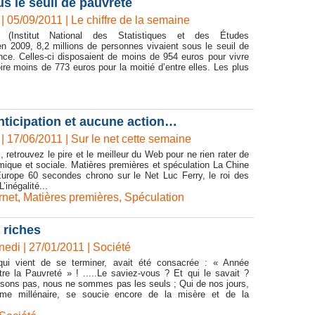
s le seuil de pauvreté
| 05/09/2011
|
Le chiffre de la semaine
 (Institut National des Statistiques et des Études
n 2009, 8,2 millions de personnes vivaient sous le seuil de
nce. Celles-ci disposaient de moins de 954 euros pour vivre
re moins de 773 euros pour la moitié d’entre elles. Les plus
nticipation et aucune action…
| 17/06/2011
|
Sur le net cette semaine
 retrouvez le pire et le meilleur du Web pour ne rien rater de
omique et sociale. Matières premières et spéculation La Chine
Europe 60 secondes chrono sur le Net Luc Ferry, le roi des
L’inégalité...
rnet
,
Matières premières
,
Spéculation
 riches
di | 27/01/2011
|
Société
qui vient de se terminer, avait été consacrée : « Année
re la Pauvreté » ! .....Le saviez-vous ? Et qui le savait ?
isons pas, nous ne sommes pas les seuls ; Qui de nos jours,
me millénaire, se soucie encore de la misère et de la