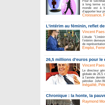
Pour le Secrétai
à long terme sol
monde est à b
d’apporter leur p
Croissance
,
L’intérim au féminin, reflet de
Vincent Paes
L’étude "L’inté
l’intérim demeur
de représentatio
Emploi
,
Fem
26,5 millions d’euros pour le
Vincent Paes
Le directeur gé
globale de 26,5 
à l’année dernièr
pétrolier. John W
Inégalité
,
Pét
Chronique : la honte, la pauv
Raymond Mone