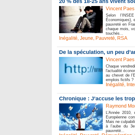
20 % des 18-25 ans vivent sou
Vincent Paes
Selon l’INSEE
Économiques), e
pauvreté en Fra
chaque mois, voi
touchés...
Inégalité
,
Jeune
,
Pauvreté
,
RSA
De la spéculation, un peu d’a
Vincent Paes
Chaque vendredi,
l'actualité écon
au chevet de l’
emplois fictifs ? 
Inégalité
,
Inte
Chronique : J’accuse les trop
Raymond Mone
L’Année 2010, 
Européenne cont
Mais ne culpabil
à l’aube du 3e
pauvreté...