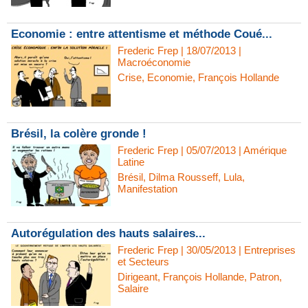
Economie : entre attentisme et méthode Coué...
Frederic Frep | 18/07/2013
|
Macroéconomie
Crise
,
Economie
,
François Hollande
Brésil, la colère gronde !
Frederic Frep | 05/07/2013
|
Amérique
Latine
Brésil
,
Dilma Rousseff
,
Lula
,
Manifestation
Autorégulation des hauts salaires...
Frederic Frep | 30/05/2013
|
Entreprises
et Secteurs
Dirigeant
,
François Hollande
,
Patron
,
Salaire