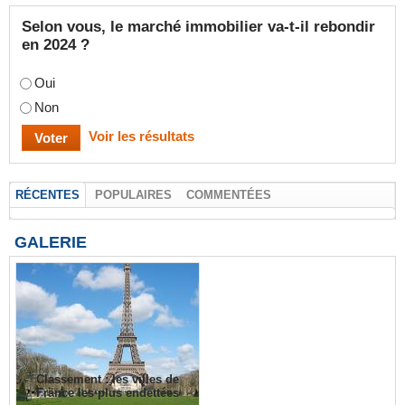
Selon vous, le marché immobilier va-t-il rebondir
en 2024 ?
Oui
Non
Voir les résultats
RÉCENTES
POPULAIRES
COMMENTÉES
GALERIE
Classement : les villes de
France les plus endettées