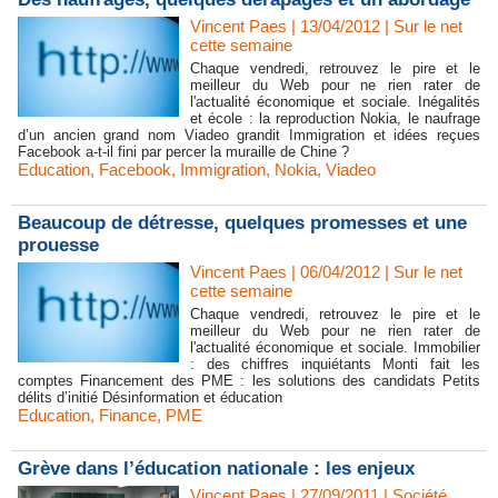
Vincent Paes
| 13/04/2012
|
Sur le net
cette semaine
Chaque vendredi, retrouvez le pire et le
meilleur du Web pour ne rien rater de
l'actualité économique et sociale. Inégalités
et école : la reproduction Nokia, le naufrage
d’un ancien grand nom Viadeo grandit Immigration et idées reçues
Facebook a-t-il fini par percer la muraille de Chine ?
Education
,
Facebook
,
Immigration
,
Nokia
,
Viadeo
Beaucoup de détresse, quelques promesses et une
prouesse
Vincent Paes
| 06/04/2012
|
Sur le net
cette semaine
Chaque vendredi, retrouvez le pire et le
meilleur du Web pour ne rien rater de
l'actualité économique et sociale. Immobilier
: des chiffres inquiétants Monti fait les
comptes Financement des PME : les solutions des candidats Petits
délits d’initié Désinformation et éducation
Education
,
Finance
,
PME
Grève dans l’éducation nationale : les enjeux
Vincent Paes
| 27/09/2011
|
Société