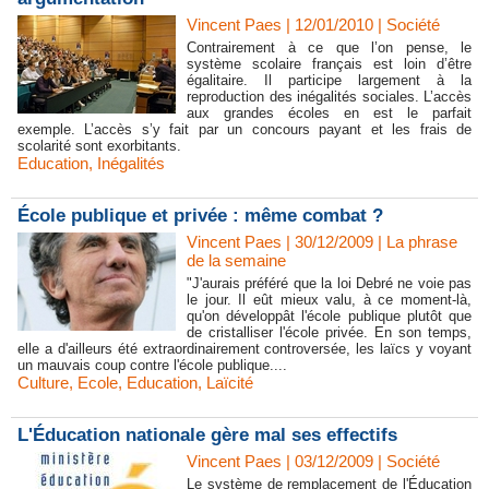
Vincent Paes
| 12/01/2010
|
Société
Contrairement à ce que l’on pense, le
système scolaire français est loin d’être
égalitaire. Il participe largement à la
reproduction des inégalités sociales. L’accès
aux grandes écoles en est le parfait
exemple. L’accès s’y fait par un concours payant et les frais de
scolarité sont exorbitants.
Education
,
Inégalités
École publique et privée : même combat ?
Vincent Paes
| 30/12/2009
|
La phrase
de la semaine
"J'aurais préféré que la loi Debré ne voie pas
le jour. Il eût mieux valu, à ce moment-là,
qu'on développât l'école publique plutôt que
de cristalliser l'école privée. En son temps,
elle a d'ailleurs été extraordinairement controversée, les laïcs y voyant
un mauvais coup contre l'école publique....
Culture
,
Ecole
,
Education
,
Laïcité
L'Éducation nationale gère mal ses effectifs
Vincent Paes
| 03/12/2009
|
Société
Le système de remplacement de l'Éducation