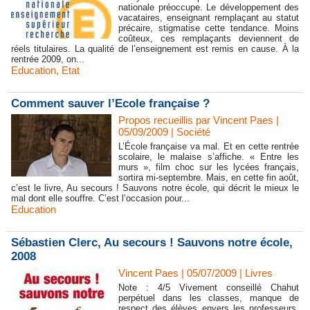
nationale préoccupe. Le développement des
vacataires, enseignant remplaçant au statut
précaire, stigmatise cette tendance. Moins
coûteux, ces remplaçants deviennent de
réels titulaires. La qualité de l’enseignement est remis en cause. À la
rentrée 2009, on...
Education
,
Etat
Comment sauver l’Ecole française ?
Propos recueillis par Vincent Paes |
05/09/2009
|
Société
L’École française va mal. Et en cette rentrée
scolaire, le malaise s’affiche. « Entre les
murs », film choc sur les lycées français,
sortira mi-septembre. Mais, en cette fin août,
c’est le livre, Au secours ! Sauvons notre école, qui décrit le mieux le
mal dont elle souffre. C’est l’occasion pour...
Education
Sébastien Clerc, Au secours ! Sauvons notre école,
2008
Vincent Paes
| 05/07/2009
|
Livres
Note : 4/5 Vivement conseillé Chahut
perpétuel dans les classes, manque de
respect des élèves envers les professeurs,