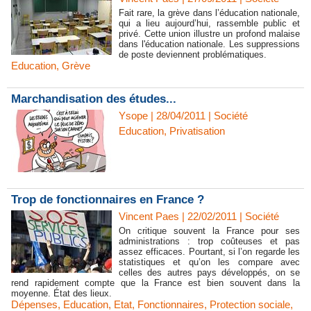
Fait rare, la grève dans l’éducation nationale,
qui a lieu aujourd’hui, rassemble public et
privé. Cette union illustre un profond malaise
dans l'éducation nationale. Les suppressions
de poste deviennent problématiques.
Education
,
Grève
Marchandisation des études...
Ysope | 28/04/2011
|
Société
Education
,
Privatisation
Trop de fonctionnaires en France ?
Vincent Paes
| 22/02/2011
|
Société
On critique souvent la France pour ses
administrations : trop coûteuses et pas
assez efficaces. Pourtant, si l’on regarde les
statistiques et qu’on les compare avec
celles des autres pays développés, on se
rend rapidement compte que la France est bien souvent dans la
moyenne. État des lieux.
Dépenses
,
Education
,
Etat
,
Fonctionnaires
,
Protection sociale
,