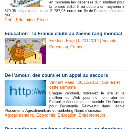
en moyenne les dépenses d'un étudiant pour
la rentrée 2013. Il en coûtera en moyenne 2
370,95 en province, mais 2 787,08 euros en Ile-de-France, en raison
des...
Coût
,
Education
,
Etude
Education : la France chute au 25ème rang mondial
Frederic Frep
| 02/01/2014
|
Société
Education
,
France
De l’amour, des cours et un appel au secours
Vincent Paes
| 26/10/2012
|
Sur le net
cette semaine
Chaque vendredi, retrouvez le pire et le
meilleur du Web pour ne rien rater de
l'actualité économique et sociale. De l’amour
pour l’économie Réinvestir dans l’école
Placements Agroalimentaire et marketing Noms d’oiseaux
Agroalimentaire
,
Economie
,
Education
,
Entrepreneurs
Des naufrages, quelques dérapages et un abordage