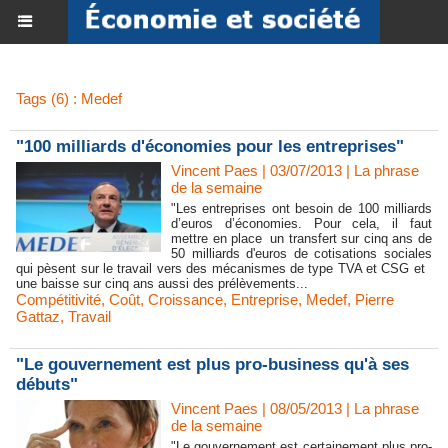
Tags (6) : Medef
"100 milliards d'économies pour les entreprises"
Vincent Paes
| 03/07/2013
|
La phrase
de la semaine
"Les entreprises ont besoin de 100 milliards
d’euros d’économies. Pour cela, il faut
mettre en place un transfert sur cinq ans de
50 milliards d'euros de cotisations sociales
qui pèsent sur le travail vers des mécanismes de type TVA et CSG et
une baisse sur cinq ans aussi des prélèvements...
Compétitivité
,
Coût
,
Croissance
,
Entreprise
,
Medef
,
Pierre
Gattaz
,
Travail
"Le gouvernement est plus pro-business qu'à ses
débuts"
Vincent Paes
| 08/05/2013
|
La phrase
de la semaine
"Le gouvernement est certainement plus pro-