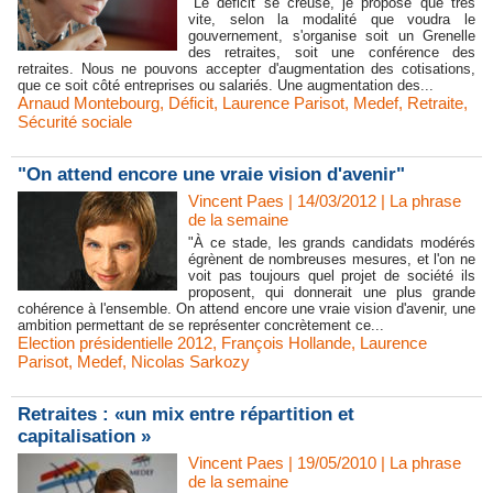
"Le déficit se creuse, je propose que très
vite, selon la modalité que voudra le
gouvernement, s'organise soit un Grenelle
des retraites, soit une conférence des
retraites. Nous ne pouvons accepter d'augmentation des cotisations,
que ce soit côté entreprises ou salariés. Une augmentation des...
Arnaud Montebourg
,
Déficit
,
Laurence Parisot
,
Medef
,
Retraite
,
Sécurité sociale
"On attend encore une vraie vision d'avenir"
Vincent Paes
| 14/03/2012
|
La phrase
de la semaine
"À ce stade, les grands candidats modérés
égrènent de nombreuses mesures, et l'on ne
voit pas toujours quel projet de société ils
proposent, qui donnerait une plus grande
cohérence à l'ensemble. On attend encore une vraie vision d'avenir, une
ambition permettant de se représenter concrètement ce...
Election présidentielle 2012
,
François Hollande
,
Laurence
Parisot
,
Medef
,
Nicolas Sarkozy
Retraites : «un mix entre répartition et
capitalisation »
Vincent Paes
| 19/05/2010
|
La phrase
de la semaine