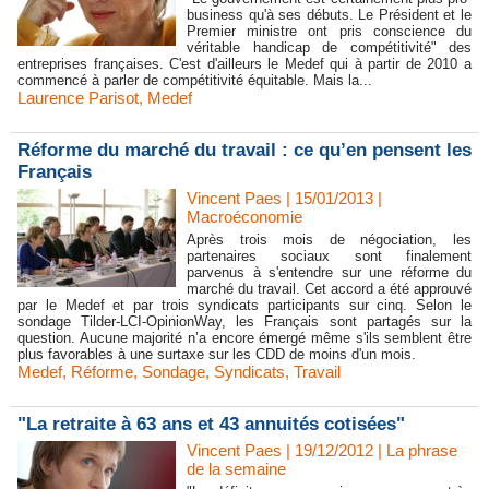
business qu'à ses débuts. Le Président et le
Premier ministre ont pris conscience du
véritable handicap de compétitivité" des
entreprises françaises. C'est d'ailleurs le Medef qui à partir de 2010 a
commencé à parler de compétitivité équitable. Mais la...
Laurence Parisot
,
Medef
Réforme du marché du travail : ce qu’en pensent les
Français
Vincent Paes
| 15/01/2013
|
Macroéconomie
Après trois mois de négociation, les
partenaires sociaux sont finalement
parvenus à s'entendre sur une réforme du
marché du travail. Cet accord a été approuvé
par le Medef et par trois syndicats participants sur cinq. Selon le
sondage Tilder-LCI-OpinionWay, les Français sont partagés sur la
question. Aucune majorité n’a encore émergé même s'ils semblent être
plus favorables à une surtaxe sur les CDD de moins d'un mois.
Medef
,
Réforme
,
Sondage
,
Syndicats
,
Travail
"La retraite à 63 ans et 43 annuités cotisées"
Vincent Paes
| 19/12/2012
|
La phrase
de la semaine