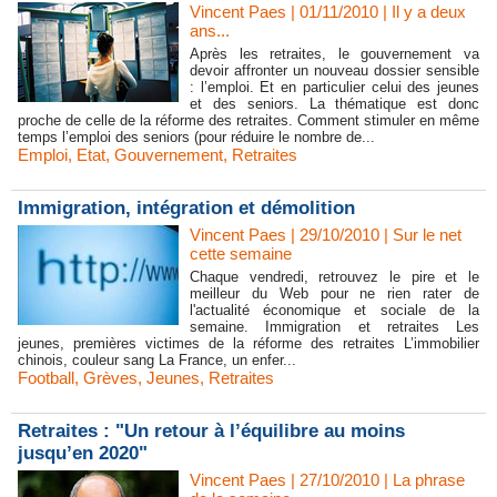
Vincent Paes
| 01/11/2010
|
Il y a deux
ans...
Après les retraites, le gouvernement va
devoir affronter un nouveau dossier sensible
: l’emploi. Et en particulier celui des jeunes
et des seniors. La thématique est donc
proche de celle de la réforme des retraites. Comment stimuler en même
temps l’emploi des seniors (pour réduire le nombre de...
Emploi
,
Etat
,
Gouvernement
,
Retraites
Immigration, intégration et démolition
Vincent Paes
| 29/10/2010
|
Sur le net
cette semaine
Chaque vendredi, retrouvez le pire et le
meilleur du Web pour ne rien rater de
l'actualité économique et sociale de la
semaine. Immigration et retraites Les
jeunes, premières victimes de la réforme des retraites L’immobilier
chinois, couleur sang La France, un enfer...
Football
,
Grèves
,
Jeunes
,
Retraites
Retraites : "Un retour à l’équilibre au moins
jusqu’en 2020"
Vincent Paes
| 27/10/2010
|
La phrase