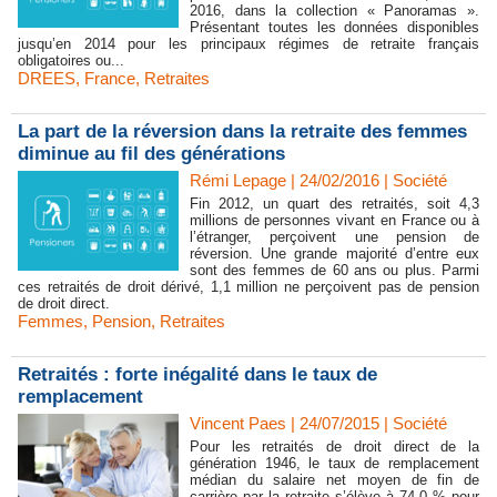
2016, dans la collection « Panoramas ».
Présentant toutes les données disponibles
jusqu’en 2014 pour les principaux régimes de retraite français
obligatoires ou...
DREES
,
France
,
Retraites
La part de la réversion dans la retraite des femmes
diminue au fil des générations
Rémi Lepage | 24/02/2016
|
Société
Fin 2012, un quart des retraités, soit 4,3
millions de personnes vivant en France ou à
l’étranger, perçoivent une pension de
réversion. Une grande majorité d’entre eux
sont des femmes de 60 ans ou plus. Parmi
ces retraités de droit dérivé, 1,1 million ne perçoivent pas de pension
de droit direct.
Femmes
,
Pension
,
Retraites
Retraités : forte inégalité dans le taux de
remplacement
Vincent Paes
| 24/07/2015
|
Société
Pour les retraités de droit direct de la
génération 1946, le taux de remplacement
médian du salaire net moyen de fin de
carrière par la retraite s’élève à 74,0 % pour