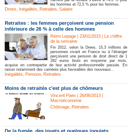
les hommes et 72,5 % pour les femmes.
Drees
,
Inégalités
,
Retraites
,
Salaire
Retraites : les femmes perçoivent une pension
inférieure de 26 % à celle des hommes
Rémi Lepage | 23/01/2015
|
Le chiffre
de la semaine
Fin 2012, selon la Drees, 15,3 millions de
personnes vivant en France ou à l’étranger
perçoivent une pension de droit direct de 1
282 euros bruts en moyenne par mois,
acquise en contrepartie de leur activité professionnelle passée. En
raison notamment des carrières plus favorables des nouveaux...
Inégalités
,
Pension
,
Retraites
Moins de retraités c'est plus de chômeurs
Vincent Paes
| 26/06/2013
|
Macroéconomie
Chômage
,
Retraites
De la fumée, des jouets et quelques inquiets