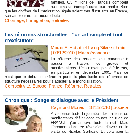
familles. 6,5 millions de Français comptent
au moins un immigré dans leur famille. Bien
que les chiffres de l’immigration légale soient très fluctuants en France,
son ampleur ne fait aucun doute.
Chômage
,
Immigration
,
Retraites
Les réformes structurelles : "un art simple et tout
d’exécution"
Morad El Hattab et Irving Silverschmidt
| 03/12/2010
|
Macroéconomie
La réforme des retraites est parvenue à
passer à travers les grèves et
manifestations. Cela n’avait pas été le cas,
en particulier en décembre 1995. Mais ce
n’est que le début, et même la partie la plus facile des réformes de
structure nécessaires pour s’adapter à la mondialisation.
Compétitivité
,
Europe
,
France
,
Réforme
,
Retraites
Chronique : Songe et dialogue avec le Président
Raymond Monedi | 18/11/2010
|
Société
A visionner toute la journée, des millions de
manifestants défiler dans toutes les rues de
FRANCE, j’en ai rêvé toute la nuit. Mais
l’étonnant dans ce rêve c’est d’avoir eu la
visite de Nicolas Sarkozy. Et cela pour la