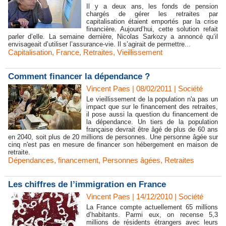
Il y a deux ans, les fonds de pension
chargés de gérer les retraites par
capitalisation étaient emportés par la crise
financière. Aujourd’hui, cette solution refait
parler d’elle. La semaine dernière, Nicolas Sarkozy a annoncé qu’il
envisageait d’utiliser l’assurance-vie. Il s’agirait de permettre...
Capitalisation
,
France
,
Retraites
,
Vieillissement
Comment financer la dépendance ?
Vincent Paes
| 08/02/2011
|
Société
Le vieillissement de la population n'a pas un
impact que sur le financement des retraites,
il pose aussi la question du financement de
la dépendance. Un tiers de la population
française devrait être âgé de plus de 60 ans
en 2040, soit plus de 20 millions de personnes. Une personne âgée sur
cinq n'est pas en mesure de financer son hébergement en maison de
retraite.
Dépendances
,
financement
,
Personnes âgées
,
Retraites
Les chiffres de l’immigration en France
Vincent Paes
| 14/12/2010
|
Société
La France compte actuellement 65 millions
d’habitants. Parmi eux, on recense 5,3
millions de résidents étrangers avec leurs