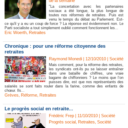
de la semaine
"La concertation avec les partenaires
sociaux a été longue, la plus longue de
toutes nos réformes de retraites. Puis est
venu le temps du débat au Parlement. Est-
ce qu'il y a eu un coup de force ? La réponse est évidemment non. Le
Parti socialiste a tout simplement oublié comment fonctionnent les...
Eric Woerth
,
Retraites
Chronique : pour une réforme citoyenne des
retraites
Raymond Monedi | 12/10/2010
|
Société
Mais comment, pour la réforme des retraites,
les syndicats ont-ils pu se laisser entraîner
dans une bataille de chiffres, une vraie
bagarre de chiffonniers ? Le moins que l’on
puisses dire, est que nos représentants des
salariés se sont faits rouler dans la farine, comme des enfants de
chœur. Ils...
Grèves
,
Réforme
,
Retraites
Le progrès social en retraite...
Frédéric Frep | 11/10/2010
|
Société
Progrès social
,
Retraites
,
Société