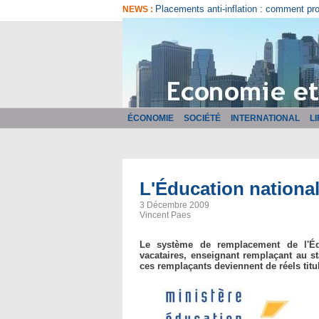
Comment bien choisir son logiciel de fa
NEWS :
ÉCONOMIE
SOCIÉTÉ
INTERNATIONAL
L
L'Éducation national
3 Décembre 2009
Vincent Paes
Le système de remplacement de l'Éd
vacataires, enseignant remplaçant au st
ces remplaçants deviennent de réels titu