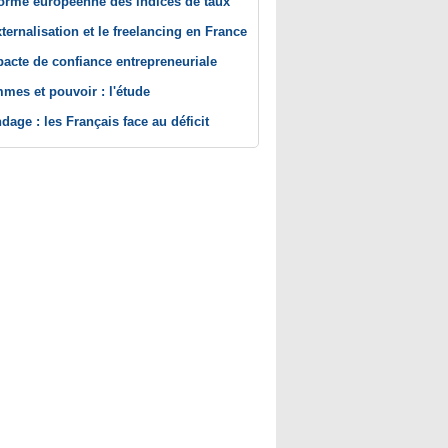
orme européenne des indices de taux
xternalisation et le freelancing en France
pacte de confiance entrepreneuriale
mes et pouvoir : l'étude
dage : les Français face au déficit