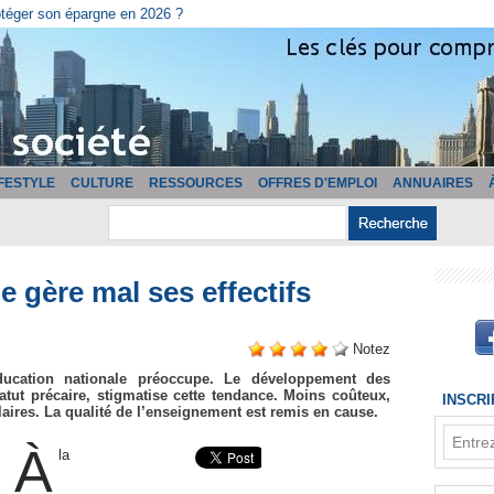
cturation ?
IFESTYLE
CULTURE
RESSOURCES
OFFRES D'EMPLOI
ANNUAIRES
e gère mal ses effectifs
Notez
ucation nationale préoccupe. Le développement des
atut précaire, stigmatise cette tendance. Moins coûteux,
INSCR
laires. La qualité de l’enseignement est remis en cause.
À
la