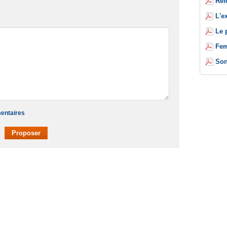
Réf
L'e
Le 
Fem
Son
mentaires