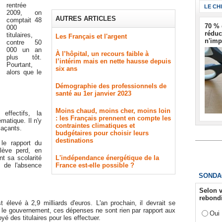
rentrée
LE CH
2009, on
AUTRES ARTICLES
comptait 48
70 % 
000
réduc
titulaires,
Les Français et l'argent
n'imp
contre 50
000 un an
À l’hôpital, un recours faible à
plus tôt.
l’intérim mais en nette hausse depuis
Pourtant,
six ans
alors que le
Démographie des professionnels de
santé au 1er janvier 2023
Moins chaud, moins cher, moins loin
effectifs, la
: les Français prennent en compte les
atique. Il n'y
contraintes climatiques et
laçants.
budgétaires pour choisir leurs
destinations
 le rapport du
lève perd, en
t sa scolarité
L'indépendance énergétique de la
t de l'absence
France est-elle possible ?
SONDA
Selon v
rebondi
élevé à 2,9 milliards d'euros. L'an prochain, il devrait se
ur le gouvernement, ces dépenses ne sont rien par rapport aux
Oui
oyé des titulaires pour les effectuer.