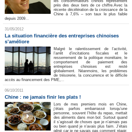
les consommateurs chinois représentent
près des deux tiers de ce chiffre.Avec la
récente décélération de la croissance de la
Chine à 7,6% – son taux le plus faible
depuis 2009...
31/05/2012
La situation financière des entreprises chinoises
s’améliore
Malgré le ralentissement de l’activité,
l’arrêt d’incitations fiscales et le
resserrement de la politique monétaire, le
comportement de paiement des
entreprises chinoises est resté
globalement. Néanmoins, les problèmes
de trésorerie, la concurrence et le difficile
accès au financement des PME,...
06/10/2011
Chine : ne jamais finir les plats !
Lors de mes premiers mois en Chine,
j’étais parfois embarrassé lorsqu’une
personne, souvent l’hôte du repas, mettait
des aliments dans mon bol. Surtout quand
il s’agissait de choses que je n’aimais pas
ou bien quand je n’avais plus faim. J’étais
gêné car je ne savais pas comment réagir.