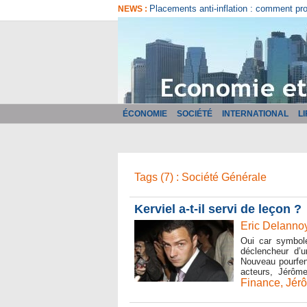
Comment bien choisir son logiciel de fa
NEWS :
ÉCONOMIE
SOCIÉTÉ
INTERNATIONAL
L
Tags (7) : Société Générale
Kerviel a-t-il servi de leçon ?
Eric Delannoy
Oui car symbole
déclencheur d’u
Nouveau pourfend
acteurs, Jérôme 
Finance
,
Jérô