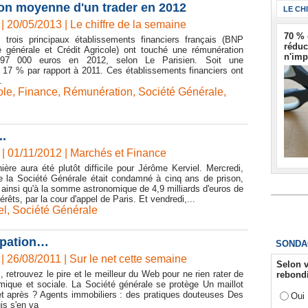
ion moyenne d'un trader en 2012
LE CH
| 20/05/2013
|
Le chiffre de la semaine
70 % 
 trois principaux établissements financiers français (BNP
réduc
é générale et Crédit Agricole) ont touché une rémunération
n'imp
7 000 euros en 2012, selon Le Parisien. Soit une
 17 % par rapport à 2011. Ces établissements financiers ont
.
ole
,
Finance
,
Rémunération
,
Société Générale
,
..
| 01/11/2012
|
Marchés et Finance
ère aura été plutôt difficile pour Jérôme Kerviel. Mercredi,
de la Société Générale était condamné à cinq ans de prison,
, ainsi qu'à la somme astronomique de 4,9 milliards d'euros de
êts, par la cour d'appel de Paris. Et vendredi,...
el
,
Société Générale
urpation…
SONDA
| 26/08/2011
|
Sur le net cette semaine
Selon v
 retrouvez le pire et le meilleur du Web pour ne rien rater de
rebondi
omique et sociale. La Société générale se protège Un maillot
et après ? Agents immobiliers : des pratiques douteuses Des
Oui
uis s'en va