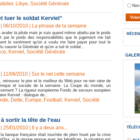
bilier
,
Libye
,
Société Générale
Non
 tuer le soldat Kerviel"
| 06/10/2010
|
La phrase de la semaine
valer la pilule mais je suis quand même abattu par le poids
RÉCEN
et par le poids des responsabilités que le jugement me fait
iment le sentiment qu'on a voulu me faire payer pour tout le
llu sauver la Générale et qu'on a tué le soldat...
ice
,
Kerviel
,
Société Générale
GALER
| 11/06/2010
|
Sur le net cette semaine
 retrouvez le pire et le meilleur du Web pour ne rien rater de
nomique et sociale de la semaine. La Coupe du monde, un
ssement ? La rigueur européenne Fonds de secours européen
aire Kerviel : dialogue de...
nde
,
Dette
,
Europe
,
Football
,
Kerviel
,
Société
 sortir la tête de l’eau
| 25/01/2010
|
Il y a deux ans...
TÉLÉC
 la banque française était touchée de plein fouet par la crise
rd’hui, si le groupe renoue avec les bénéfices, la situation est