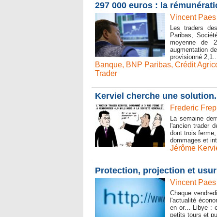
297 000 euros : la rémunérat
Vincent Paes
Les traders des
Paribas, Sociét
moyenne de 29
augmentation de
provisionné 2,1..
Banque
,
BNP Paribas
,
Crédit Agric
Trader
Kerviel cherche une solution.
Frederic Frep
La semaine derni
l'ancien trader 
dont trois ferme
dommages et intér
Jérôme Kervi
Protection, projection et us
Vincent Paes
Chaque vendredi,
l'actualité écon
en or… Libye : 
petits tours et p