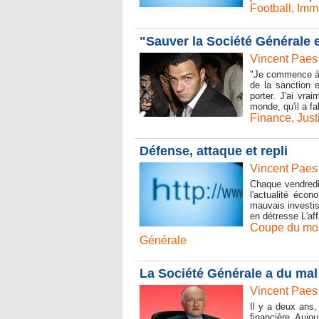
Football
,
Immo
"Sauver la Société Générale et
Vincent Paes
"Je commence à a
de la sanction 
porter. J'ai vra
monde, qu'il a fa
Finance
,
Just
Défense, attaque et repli
Vincent Paes
Chaque vendredi,
l'actualité éco
mauvais investi
en détresse L'aff
Coupe du mo
Générale
La Société Générale a du mal à
Vincent Paes
Il y a deux ans,
financière. Aujou