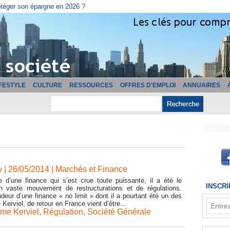
cturation ?
IFESTYLE
CULTURE
RESSOURCES
OFFRES D'EMPLOI
ANNUAIRES
 | 26/05/2014
|
Marchés et Finance
 d’une finance qui s’est crue toute puissante, il a été le
INSCR
n vaste mouvement de restructurations et de régulations.
eur d’une finance « no limit » dont il a pourtant été un des
Kerviel, de retour en France vient d’être...
me Kerviel
,
Régulation
,
Société Générale