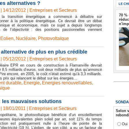
es alternatives ?
LE CH
| 14/12/2012
|
Entreprises et Secteurs
70 % 
 la transition énergétique a commencé à débattre sur
réduc
donner à la politique énergétique. Ce devrait être un débat
n'imp
hnique et économique, mais ce sujet a depuis longtemps
in de l’objectivité : des positions passionnelles viennent
,
Eolien
,
Nucléaire
,
Photovoltaïque
alternative de plus en plus crédible
| 05/12/2012
|
Entreprises et Secteurs
léaire EPR en cours de construction à Flamanville devrait
r 8,5 milliards d’euros, soit deux milliards de plus qu’annoncé
re encore, en 2005, le coût n’était estimé qu’à 3,3 milliards.
prix qui relancent le débat sur les énergies...
nt durable
,
Energie
,
Energies renouvellables
,
aïque
 : les mauvaises solutions
SONDA
| 18/01/2011
|
Entreprises et Secteurs
Selon v
politaine, le photovoltaïque bénéficie d’un ensoleillement
rebondi
ures équivalentes plein soleil par an, soit 11% du temps
uction est pratiquement nulle à l’heure de pointe de la
Oui
lectricité (19 h). L’éolien, de son côté, a eu un facteur de