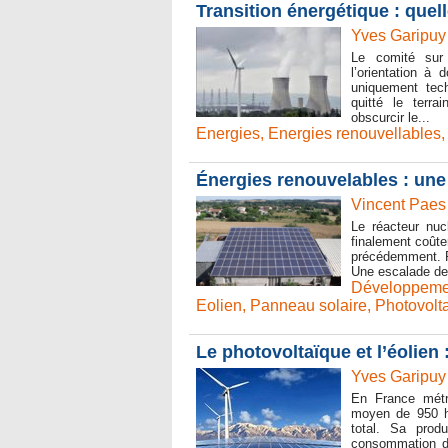
Transition énergétique : quell
Yves Garipuy
Le comité sur
l’orientation à 
uniquement tec
quitté le terra
obscurcir le...
Energies
,
Energies renouvellables
Énergies renouvelables : une 
Vincent Paes
Le réacteur nuc
finalement coûte
précédemment. Pi
Une escalade des 
Développeme
Eolien
,
Panneau solaire
,
Photovolt
Le photovoltaïque et l’éolien
Yves Garipuy
En France métro
moyen de 950 he
total. Sa prod
consommation d’é