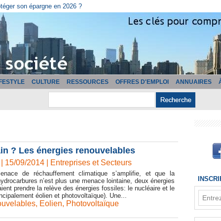
otéger son épargne en 2026 ?
IFESTYLE
CULTURE
RESSOURCES
OFFRES D'EMPLOI
ANNUAIRES
ain ? Les énergies renouvelables
 | 15/09/2014
|
Entreprises et Secteurs
enace de réchauffement climatique s’amplifie, et que la
INSCR
hydrocarbures n’est plus une menace lointaine, deux énergies
ent prendre la relève des énergies fossiles: le nucléaire et le
incipalement éolien et photovoltaïque). Une...
ouvelables
,
Eolien
,
Photovoltaïque