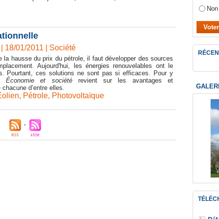
Non
ationnelle
| 18/01/2011
|
Société
RÉCEN
re la hausse du prix du pétrole, il faut développer des sources
mplacement. Aujourd'hui, les énergies renouvelables ont le
s. Pourtant, ces solutions ne sont pas si efficaces. Pour y
r,
Économie et société
revient sur les avantages et
GALER
 chacune d’entre elles.
Eolien
,
Pétrole
,
Photovoltaïque
TÉLÉC