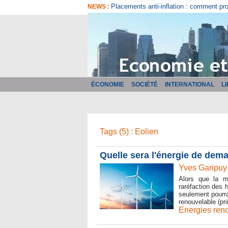
Placements anti-inflation : comment pr
NEWS :
ÉCONOMIE
SOCIÉTÉ
INTERNATIONAL
L
Tags (5) : Eolien
Quelle sera l'énergie de dem
Yves Garipuy
Alors que la m
raréfaction des 
seulement pourrai
renouvelable (pr
Energies ren