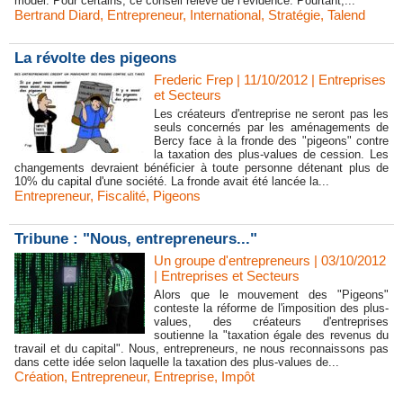
model. Pour certains, ce conseil relève de l’évidence. Pourtant,...
Bertrand Diard
,
Entrepreneur
,
International
,
Stratégie
,
Talend
La révolte des pigeons
Frederic Frep
| 11/10/2012
|
Entreprises
et Secteurs
Les créateurs d'entreprise ne seront pas les
seuls concernés par les aménagements de
Bercy face à la fronde des "pigeons" contre
la taxation des plus-values de cession. Les
changements devraient bénéficier à toute personne détenant plus de
10% du capital d'une société. La fronde avait été lancée la...
Entrepreneur
,
Fiscalité
,
Pigeons
Tribune : "Nous, entrepreneurs..."
Un groupe d'entrepreneurs | 03/10/2012
|
Entreprises et Secteurs
Alors que le mouvement des "Pigeons"
conteste la réforme de l'imposition des plus-
values, des créateurs d'entreprises
soutienne la "taxation égale des revenus du
travail et du capital". Nous, entrepreneurs, ne nous reconnaissons pas
dans cette idée selon laquelle la taxation des plus-values de...
Création
,
Entrepreneur
,
Entreprise
,
Impôt