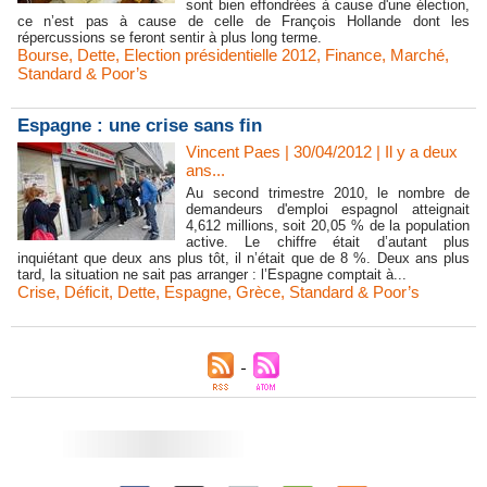
sont bien effondrées à cause d'une élection,
ce n’est pas à cause de celle de François Hollande dont les
répercussions se feront sentir à plus long terme.
Bourse
,
Dette
,
Election présidentielle 2012
,
Finance
,
Marché
,
Standard & Poor’s
Espagne : une crise sans fin
Vincent Paes
| 30/04/2012
|
Il y a deux
ans...
Au second trimestre 2010, le nombre de
demandeurs d'emploi espagnol atteignait
4,612 millions, soit 20,05 % de la population
active. Le chiffre était d’autant plus
inquiétant que deux ans plus tôt, il n’était que de 8 %. Deux ans plus
tard, la situation ne sait pas arranger : l’Espagne comptait à...
Crise
,
Déficit
,
Dette
,
Espagne
,
Grèce
,
Standard & Poor’s