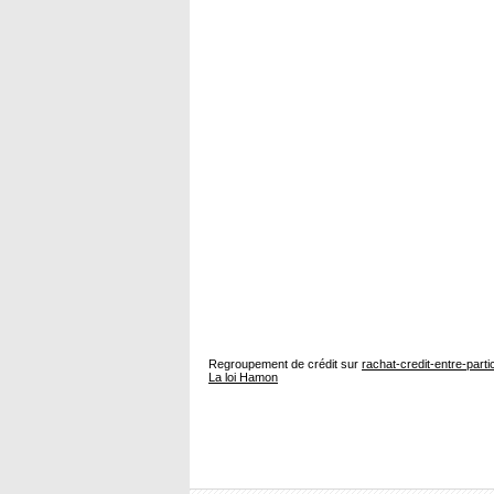
Regroupement de crédit sur
rachat-credit-entre-parti
La loi Hamon