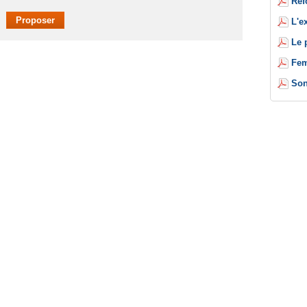
Réf
L'e
Le 
Fem
Son