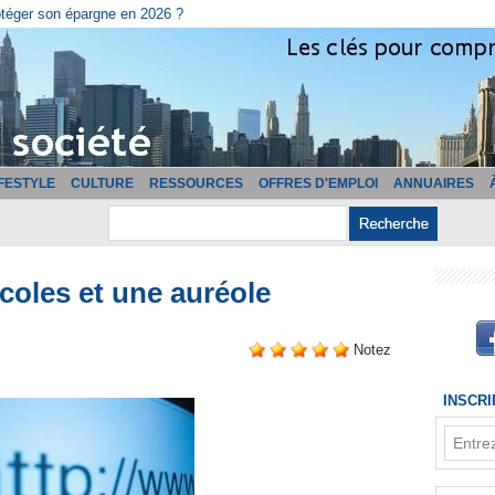
cturation ?
IFESTYLE
CULTURE
RESSOURCES
OFFRES D'EMPLOI
ANNUAIRES
coles et une auréole
Notez
INSCR