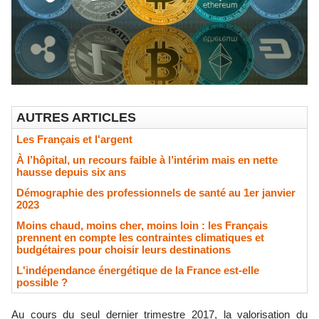
AUTRES ARTICLES
Les Français et l'argent
À l’hôpital, un recours faible à l’intérim mais en nette
hausse depuis six ans
Démographie des professionnels de santé au 1er janvier
2023
Moins chaud, moins cher, moins loin : les Français
prennent en compte les contraintes climatiques et
budgétaires pour choisir leurs destinations
L'indépendance énergétique de la France est-elle
possible ?
Au cours du seul dernier trimestre 2017, la valorisation du