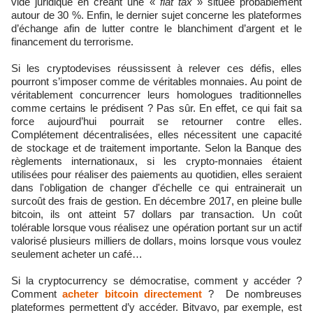
vide juridique en créant une «
flat tax
» située probablement
autour de 30 %. Enfin, le dernier sujet concerne les plateformes
d’échange afin de lutter contre le blanchiment d’argent et le
financement du terrorisme.
Si les cryptodevises réussissent à relever ces défis, elles
pourront s’imposer comme de véritables monnaies. Au point de
véritablement concurrencer leurs homologues traditionnelles
comme certains le prédisent ? Pas sûr. En effet, ce qui fait sa
force aujourd’hui pourrait se retourner contre elles.
Complétement décentralisées, elles nécessitent une capacité
de stockage et de traitement importante. Selon la Banque des
règlements internationaux, si les crypto-monnaies étaient
utilisées pour réaliser des paiements au quotidien, elles seraient
dans l'obligation de changer d'échelle ce qui entrainerait un
surcoût des frais de gestion. En décembre 2017, en pleine bulle
bitcoin, ils ont atteint 57 dollars par transaction. Un coût
tolérable lorsque vous réalisez une opération portant sur un actif
valorisé plusieurs milliers de dollars, moins lorsque vous voulez
seulement acheter un café…
Si la cryptocurrency se démocratise, comment y accéder ?
Comment
acheter bitcoin directement
? De nombreuses
plateformes permettent d’y accéder. Bitvavo, par exemple, est