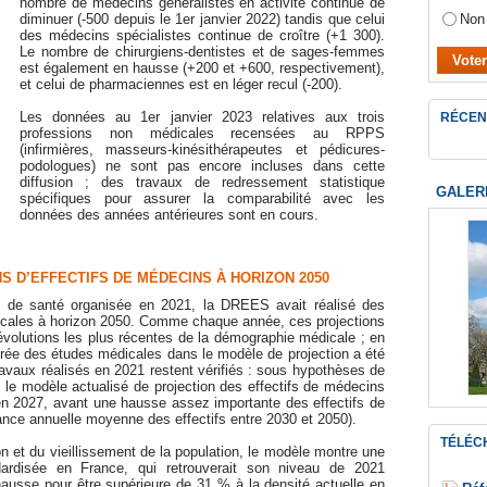
nombre de médecins généralistes en activité continue de
Non
diminuer (-500 depuis le 1er janvier 2022) tandis que celui
des médecins spécialistes continue de croître (+1 300).
Le nombre de chirurgiens-dentistes et de sages-femmes
est également en hausse (+200 et +600, respectivement),
et celui de pharmaciennes est en léger recul (-200).
Les données au 1er janvier 2023 relatives aux trois
RÉCEN
professions non médicales recensées au RPPS
(infirmières, masseurs-kinésithérapeutes et pédicures-
podologues) ne sont pas encore incluses dans cette
diffusion ; des travaux de redressement statistique
GALER
spécifiques pour assurer la comparabilité avec les
données des années antérieures sont en cours.
S D’EFFECTIFS DE MÉDECINS À HORIZON 2050
e de santé organisée en 2021, la DREES avait réalisé des
dicales à horizon 2050. Comme chaque année, ces projections
évolutions les plus récentes de la démographie médicale ; en
durée des études médicales dans le modèle de projection a été
vaux réalisés en 2021 restent vérifiés : sous hypothèses de
 le modèle actualisé de projection des effectifs de médecins
en 2027, avant une hausse assez importante des effectifs de
nce annuelle moyenne des effectifs entre 2030 et 2050).
TÉLÉC
 et du vieillissement de la population, le modèle montre une
dardisée en France, qui retrouverait son niveau de 2021
 hausse pour être supérieure de 31 % à la densité actuelle en