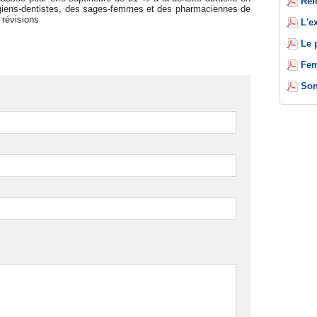
Réf
urgiens-dentistes, des sages-femmes et des pharmaciennes de
e révisions
L'e
Le 
Fem
Son