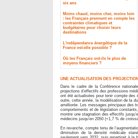
six ans
Moins chaud, moins cher, moins loin
: les Français prennent en compte les
contraintes climatiques et
budgétaires pour choisir leurs
destinations
L'indépendance énergétique de la
France est-elle possible ?
Où les Français ont-ils le plus de
moyens financiers ?
UNE ACTUALISATION DES PROJECTION
Dans le cadre de la Conférence national
projections d’effectifs des professions mé
ont été actualisées pour tenir compte des 
outre, cette année, la modélisation de la 
améliorée. Les messages principaux des tra
comportements et de législation constants,
montre une stagnation des effectifs jusqu’
médecins jusqu’en 2050 (+1,7 % de croissa
En revanche, compte tenu de l’augmentation
diminution de la densité médicale stan
seulement vers 2032, puis repartirait à la