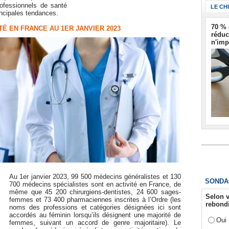
rofessionnels de santé
LE CH
incipales tendances.
70 % 
TÉ EN FRANCE AU 1ER JANVIER 2023
réduc
n'imp
Au 1er janvier 2023, 99 500 médecins généralistes et 130
SONDA
700 médecins spécialistes sont en activité en France, de
même que 45 200 chirurgiens-dentistes, 24 600 sages-
Selon v
femmes et 73 400 pharmaciennes inscrites à l’Ordre (les
rebondi
noms des professions et catégories désignées ici sont
accordés au féminin lorsqu’ils désignent une majorité de
Oui
femmes, suivant un accord de genre majoritaire). Le