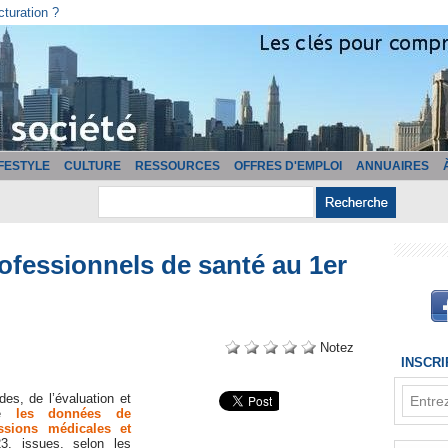
cturation ?
IFESTYLE
CULTURE
RESSOURCES
OFFRES D'EMPLOI
ANNUAIRES
fessionnels de santé au 1er
Notez
INSCR
des, de l’évaluation et
lie
les données de
ssions médicales et
3, issues, selon les