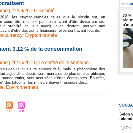
cratisent
LE CH
ino | 27/09/2019
|
Société
70 % 
018, les cryptocurrencies telles que le bitcoin ont, en
réduc
 cours être multiplié par treize avant d’être divisé par six.
n'imp
eur stabilité et leur avenir, elles devront prouver aux
avant d’être des actifs financiers, elles sont avant tout de...
occurrency
,
Cryptomonnaie
tent 0,12 % de la consommation
ino | 26/10/2018
|
Le chiffre de la semaine
bien depuis plusieurs années déjà, mais le phénomène des
ait aujourd'hui débat. Ces monnaies de plus en plus utilisées
 monde entier, sont accusées d'êtres énergivores. En effet,
er" des bitcoins, les mineurs doivent résoudre des...
ie
,
Environnement
SONDA
Selon v
rebondi
Oui