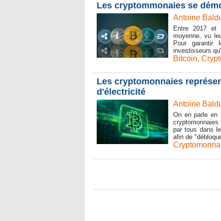
Les cryptommonaies se démo
Antoine Baldu
Entre 2017 et 2
moyenne, vu leur
Pour garantir l
investisseurs qu’
Bitcoin
,
Crypt
Les cryptomonnaies représen
d'électricité
Antoine Baldu
On en parle en 
cryptomonnaies f
par tous dans le
afin de "débloqu
Cryptomonna