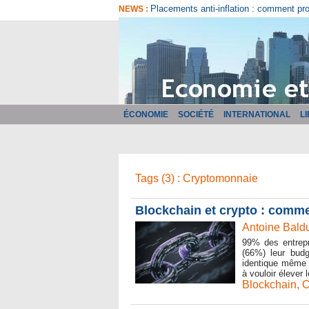
Placements anti-inflation : comment pr
NEWS :
ÉCONOMIE
SOCIÉTÉ
INTERNATIONAL
L
Tags (3) : Cryptomonnaie
Blockchain et crypto : commen
Antoine Baldu
99% des entrepr
(66%) leur budg
identique même 
à vouloir élever 
Blockchain
,
C