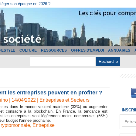
otéger son épargne en 2026 ?
IFESTYLE
CULTURE
RESSOURCES
OFFRES D'EMPLOI
ANNUAIRES
t les entreprises peuvent en profiter ?
ino | 14/04/2022
|
Entreprises et Secteurs
ises dans le monde veulent maintenir (33%) ou augmenter
INSCR
et consacré à la blockchain. En France, la tendance est
si les entreprises sont légèrement moins nombreuses (56%)
leur budget l’année prochaine.
ryptomonnaie
,
Entreprise