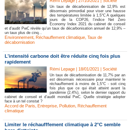
Rémi Lepage | 27/10/2021
|
Société
Un taux de décarbonisation de 12,9% est
désormais primordial pour viser une hausse
des températures limitée à 1,5°C A quelques
jours de la COP26, l’indice Net Zero
Economy Index 2021 du cabinet de conseil
et d’audit PwC révèle qu’un taux de décarbonisation annuel de 12,9% –
un taux plus de cinq...
Environnement
,
Réchauffement climatique
,
Taux de
décabornisation
L'intensité carbone doit être réduite cinq fois plus
rapidement
Rémi Lepage | 18/01/2021
|
Société
Un taux de décarbonisation de 11,7% par an
est désormais nécessaire pour maintenir le
réchauffement à moins de 1,5°C - soit cinq
fois plus que ce qui était atteint avant la
pandémie (2,4%), selon le dernier rapport du
cabinet de conseil et d’audit mondial PwC. Quelle stratégie adopter
face à un tel constat ?
Accord de Paris
,
Entreprise
,
Pollution
,
Réchauffement
climatique
Limiter le réchaufffement climatique à 2°C semble