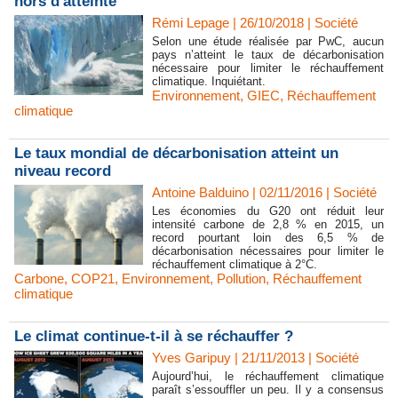
hors d'atteinte
Rémi Lepage | 26/10/2018
|
Société
Selon une étude réalisée par PwC, aucun
pays n’atteint le taux de décarbonisation
nécessaire pour limiter le réchauffement
climatique. Inquiétant.
Environnement
,
GIEC
,
Réchauffement
climatique
Le taux mondial de décarbonisation atteint un
niveau record
Antoine Balduino | 02/11/2016
|
Société
Les économies du G20 ont réduit leur
intensité carbone de 2,8 % en 2015, un
record pourtant loin des 6,5 % de
décarbonisation nécessaires pour limiter le
réchauffement climatique à 2°C.
Carbone
,
COP21
,
Environnement
,
Pollution
,
Réchauffement
climatique
Le climat continue-t-il à se réchauffer ?
Yves Garipuy
| 21/11/2013
|
Société
Aujourd’hui, le réchauffement climatique
paraît s’essouffler un peu. Il y a consensus