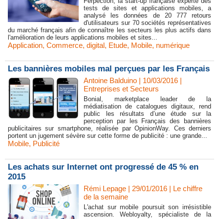
Ferpection, la start-up française experte des
tests de sites et applications mobiles, a
analysé les données de 20 777 retours
d'utilisateurs sur 70 sociétés représentatives
du marché français afin de connaître les secteurs les plus actifs dans
l'amélioration de leurs applications mobiles et sites...
Application
,
Commerce
,
digital
,
Etude
,
Mobile
,
numérique
Les bannières mobiles mal perçues par les Français
Antoine Balduino | 10/03/2016
|
Entreprises et Secteurs
Bonial, marketplace leader de la
médiatisation de catalogues digitaux, rend
public les résultats d’une étude sur la
perception par les Français des bannières
publicitaires sur smartphone, réalisée par OpinionWay. Ces derniers
portent un jugement sévère sur cette forme de publicité : une grande...
Mobile
,
Publicité
Les achats sur Internet ont progressé de 45 % en
2015
Rémi Lepage | 29/01/2016
|
Le chiffre
de la semaine
L'achat sur mobile poursuit son irrésistible
ascension. Webloyalty, spécialiste de la