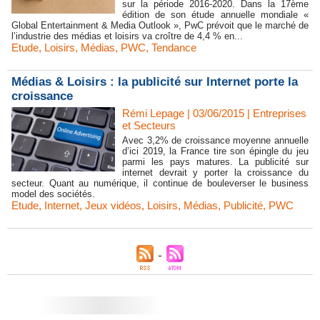
sur la période 2016-2020. Dans la 17ème
édition de son étude annuelle mondiale «
Global Entertainment & Media Outlook », PwC prévoit que le marché de
l’industrie des médias et loisirs va croître de 4,4 % en...
Etude
,
Loisirs
,
Médias
,
PWC
,
Tendance
Médias & Loisirs : la publicité sur Internet porte la
croissance
Rémi Lepage | 03/06/2015
|
Entreprises
et Secteurs
Avec 3,2% de croissance moyenne annuelle
d’ici 2019, la France tire son épingle du jeu
parmi les pays matures. La publicité sur
internet devrait y porter la croissance du
secteur. Quant au numérique, il continue de bouleverser le business
model des sociétés.
Etude
,
Internet
,
Jeux vidéos
,
Loisirs
,
Médias
,
Publicité
,
PWC