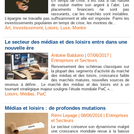
En temps de crise, il est tout à fait naturel
de vouloir mettre son argent à l’abri. Les
placements financiers ne sont pas
rassurants, car les marchés sont instables.
L’épargne ne travaille pas suffisamment et elle est imposée. Parmi les
investissements populaires en temps de crise, les montres de...
Art
,
Investissement
,
Loisirs
,
Luxe
,
Montre
Le secteur des médias et des loisirs entre dans une
nouvelle ère
Antoine Balduino | 07/06/2017
|
Entreprises et Secteurs
Renversement des schémas classiques sur
la plupart des segments d’activité du marché
des médias et des loisirs, croissance faible
des marchés matures, nouvelles sources de
revenus à définir... Le marché des médias et des loisirs est à un
tournant stratégique majeur souligne l’étude mondiale PwC «...
Loisirs
,
Médias
,
PwC
Médias et loisirs : de profondes mutations
Rémi Lepage | 08/06/2016
|
Entreprises
et Secteurs
Le secteur conserve son dynamisme malgré
une croissance mondiale revue à la baisse