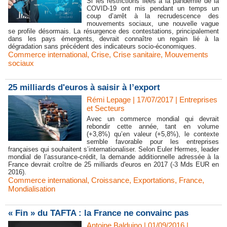
Si les restrictions liées à la pandémie de la
COVID-19 ont mis pendant un temps un
coup d’arrêt à la recrudescence des
mouvements sociaux, une nouvelle vague
se profile désormais. La résurgence des contestations, principalement
dans les pays émergents, devrait connaître un regain lié à la
dégradation sans précédent des indicateurs socio-économiques.
Commerce international
,
Crise
,
Crise sanitaire
,
Mouvements
sociaux
25 milliards d'euros à saisir à l’export
Rémi Lepage | 17/07/2017
|
Entreprises
et Secteurs
Avec un commerce mondial qui devrait
rebondir cette année, tant en volume
(+3,8%) qu’en valeur (+5,8%), le contexte
semble favorable pour les entreprises
françaises qui souhaitent s’internationaliser. Selon Euler Hermes, leader
mondial de l’assurance-crédit, la demande additionnelle adressée à la
France devrait croître de 25 milliards d'euros en 2017 (-3 Mds EUR en
2016).
Commerce international
,
Croissance
,
Exportations
,
France
,
Mondialisation
« Fin » du TAFTA : la France ne convainc pas
Antoine Balduino | 01/09/2016
|