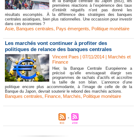
et la Banque centrale du Japon (BoJ), les
premières réactions à l’expérience des taux
d’intérêt négatifs n’ont pas donné les
résultats escomptés. À la différence des stratégies des banques
centrales asiatiques, bien plus rationnelles. Une occassion pour investir
dans ces économies ?
Asie
,
Banques centrales
,
Pays émergents
,
Politique monétaire
Les marchés vont continuer à profiter des
politiques de relance des banques centrales
Vincent Paes
| 07/11/2014
|
Marchés et
Finance
Hier, la Banque Centrale Européenne a
précisé qu’elle envisageait élargir ses
programmes de rachats d’actifs et accroître
la taille de son bilan. L’annonce d’une
politique encore plus accommodante, à l’image de celle de de la
Banque du Japon, devrait soutenir le rebond des marchés actions.
Banques centrales
,
Finance
,
Marchés
,
Politique monétaire