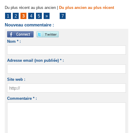
Du plus récent au plus ancien
|
Du plus ancien au plus récent
1
2
3
4
5
»
...
7
Nouveau commentaire :
Nom * :
Adresse email (non publiée) * :
Site web :
Commentaire * :