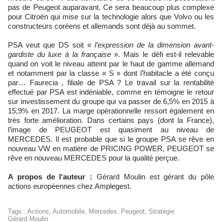
pas de Peugeot auparavant. Ce sera beaucoup plus complexe
pour Citroën qui mise sur la technologie alors que Volvo ou les
constructeurs coréens et allemands sont déjà au sommet.
PSA veut que DS soit «
l’expression de la dimension avant-
gardiste du luxe à la française
». Mais le défi est-il relevable
quand on voit le niveau atteint par le haut de gamme allemand
et notamment par la classe « S » dont l’habitacle a été conçu
par… Faurecia , filiale de PSA ? Le travail sur la rentabilité
effectué par PSA est indéniable, comme en témoigne le retour
sur investissement du groupe qui va passer de 6,5% en 2015 à
15,9% en 2017. La marge opérationnelle ressort également en
très forte amélioration. Dans certains pays (dont la France),
l’image de PEUGEOT est quasiment au niveau de
MERCEDES. Il est probable que si le groupe PSA se rêve en
nouveau VW en matière de PRICING POWER, PEUGEOT se
rêve en nouveau MERCEDES pour la qualité perçue.
A propos de l'auteur :
Gérard Moulin est gérant du pôle
actions européennes chez Amplegest.
Tags
:
Actions
,
Automobile
,
Mercedes
,
Peugeot
,
Stratégie
Gérard Moulin