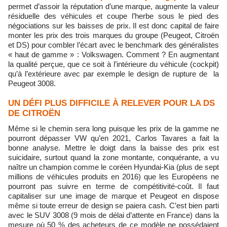
permet d’assoir la réputation d’une marque, augmente la valeur
résiduelle des véhicules et coupe l’herbe sous le pied des
négociations sur les baisses de prix. Il est donc capital de faire
monter les prix des trois marques du groupe (Peugeot, Citroën
et DS) pour combler l’écart avec le benchmark des généralistes
« haut de gamme » : Volkswagen. Comment ? En augmentant
la qualité perçue, que ce soit à l’intérieure du véhicule (cockpit)
qu’à l’extérieure avec par exemple le design de rupture de la
Peugeot 3008.
UN DÉFI PLUS DIFFICILE À RELEVER POUR LA DS
DE CITROËN
Même si le chemin sera long puisque les prix de la gamme ne
pourront dépasser VW qu’en 2021, Carlos Tavares a fait la
bonne analyse. Mettre le doigt dans la baisse des prix est
suicidaire, surtout quand la zone montante, conquérante, a vu
naître un champion comme le coréen Hyundai-Kia (plus de sept
millions de véhicules produits en 2016) que les Européens ne
pourront pas suivre en terme de compétitivité-coût. Il faut
capitaliser sur une image de marque et Peugeot en dispose
même si toute erreur de design se paiera cash. C’est bien parti
avec le SUV 3008 (9 mois de délai d’attente en France) dans la
mesure où 50 % des acheteurs de ce modèle ne possédaient