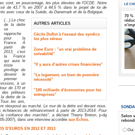
es sont, en pourcentage, les plus élevées de l'OCDE. Notre
LE CH
assé de 43,7 % en 2007 à 44,5 % dans le projet de loi de
evés avec ceux de la Suède, du Danemark et de la Belgique.
70 % 
(…) Le choc
réduc
AUTRES ARTICLES
de la dette
n'imp
se
rapproche
Cécile Duflot à l'assaut des syndics
pour la
les plus véreux
France. À
partir de
Zone Euro : "un vrai problème de
2013, c'est
solvabilité"
la France
qui aura le
"Il y aura d’autres crises financières"
triste
privilège de
devenir le
"Le logement, un bien de première
premier
nécessité"
missions, à un
tour de 170 et
"100 milliards d'économies pour les
n des prêteurs
entreprises"
la dette de la
Tous les ans,
tre réexposé au marché. Le mur de la dette est devant nous.
SONDA
es échéances de refinancement à partir de 2013-2014. Pour
r la confiance des marchés
", a déclaré Thierry Breton, p-dg
Selon v
005-2007), dans une interview accordée
aux Échos.
rebondi
DS D’EUROS EN 2012 ET 2013
Oui