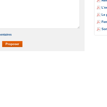
Réf
L'e
Le 
Fem
Son
mentaires