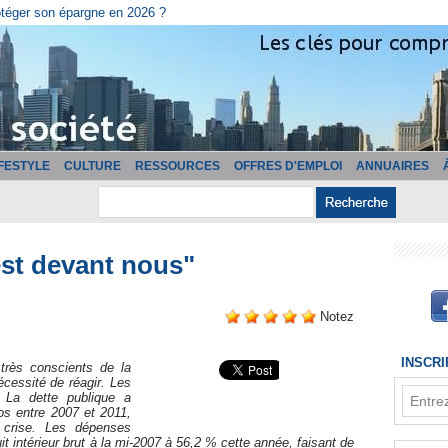
cturation ?
IFESTYLE
CULTURE
RESSOURCES
OFFRES D'EMPLOI
ANNUAIRES
est devant nous"
Notez
INSCR
très conscients de la
écessité de réagir. Les
 La dette publique a
os entre 2007 et 2011,
 crise. Les dépenses
 intérieur brut à la mi-2007 à 56,2 % cette année, faisant de