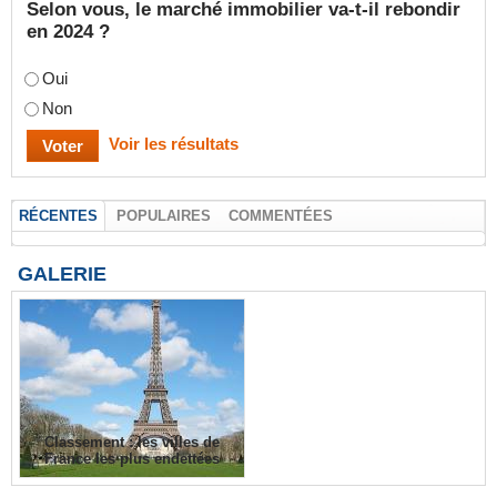
Selon vous, le marché immobilier va-t-il rebondir
en 2024 ?
Oui
Non
Voir les résultats
RÉCENTES
POPULAIRES
COMMENTÉES
GALERIE
Classement : les villes de
France les plus endettées