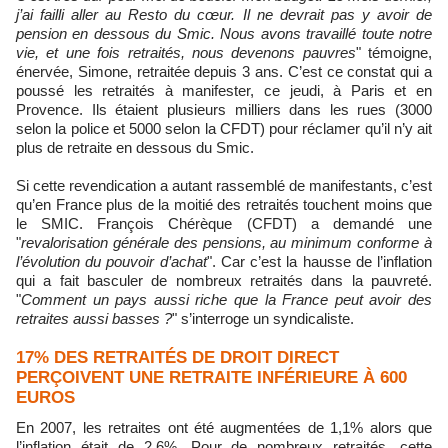
j’ai failli aller au Resto du cœur. Il ne devrait pas y avoir de
pension en dessous du Smic. Nous avons travaillé toute notre
vie, et une fois retraités, nous devenons pauvres
" témoigne,
énervée, Simone, retraitée depuis 3 ans. C’est ce constat qui a
poussé les retraités à manifester, ce jeudi, à Paris et en
Provence. Ils étaient plusieurs milliers dans les rues (3000
selon la police et 5000 selon la CFDT) pour réclamer qu’il n’y ait
plus de retraite en dessous du Smic.
Si cette revendication a autant rassemblé de manifestants, c’est
qu’en France plus de la moitié des retraités touchent moins que
le SMIC. François Chérèque (CFDT) a demandé une
"
revalorisation générale des pensions, au minimum conforme à
l’évolution du pouvoir d’achat
". Car c’est la hausse de l’inflation
qui a fait basculer de nombreux retraités dans la pauvreté.
"
Comment un pays aussi riche que la France peut avoir des
retraites aussi basses ?
" s’interroge un syndicaliste.
17% DES RETRAITÉS DE DROIT DIRECT
PERÇOIVENT UNE RETRAITE INFÉRIEURE À 600
EUROS
En 2007, les retraites ont été augmentées de 1,1% alors que
l’inflation était de 2,6%. Pour de nombreux retraités, cette