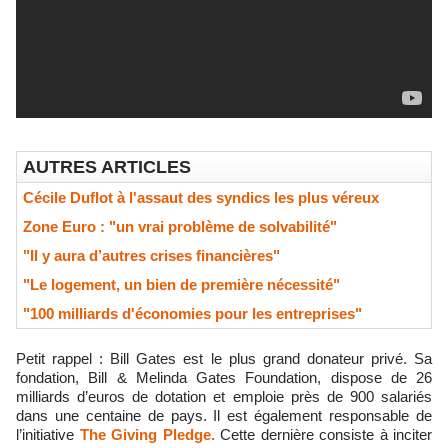
AUTRES ARTICLES
Cécile Duflot à l'assaut des syndics les plus véreux
Zone Euro : "un vrai problème de solvabilité"
"Il y aura d’autres crises financières"
"Le logement, un bien de première nécessité"
"100 milliards d'économies pour les entreprises"
Petit rappel : Bill Gates est le plus grand donateur privé. Sa
fondation, Bill & Melinda Gates Foundation, dispose de 26
milliards d’euros de dotation et emploie près de 900 salariés
dans une centaine de pays. Il est également responsable de
l’initiative
The Giving Pledge.
Cette dernière consiste à inciter