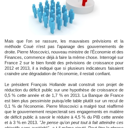
Mais que l’on se rassure, les mauvaises prévisions et la
méthode Coué n’est pas l’apanage des gouvernements de
droite. Pierre Moscovici, nouveau ministre de l'Économie et des
Finances, commence déjà à faire la même chose. Interrogé sur
France 2 sur le bien fondé des prévisions de croissance pour
2012 et 2013, il a indiqué que si plusieurs indicateurs faisaient
craindre une dégradation de l’économie, il restait confiant.
Le président François Hollande avait construit son projet de
réduction du déficit public sur une hypothèse de croissance de
0,5 % cette année et de 1,7 % en 2013. La Banque de France
est bien plus pessimiste puisqu’elle table plutôt sur un recul de
0,1 % de l’économie. Pierre Moscovici a malgré tout réaffirmé
que le gouvernement respecterait ses engagements en matière
de déficit public à savoir le réduire à 4,5 % du PIB cette année
et à 3 % en 2013.
"Je pense qu'on peut tout à fait atteindre ces
objectifs sans austérité"
, a-t-il même ajouté. Peut être la phrase