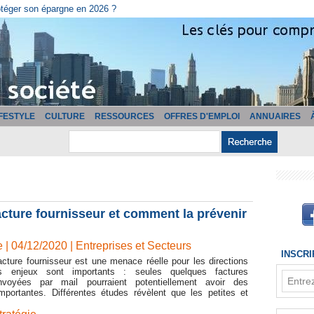
otéger son épargne en 2026 ?
IFESTYLE
CULTURE
RESSOURCES
OFFRES D'EMPLOI
ANNUAIRES
facture fournisseur et comment la prévenir
 | 04/12/2020
|
Entreprises et Secteurs
INSCR
acture fournisseur est une menace réelle pour les directions
es enjeux sont importants : seules quelques factures
nvoyées par mail pourraient potentiellement avoir des
portantes. Différentes études révèlent que les petites et