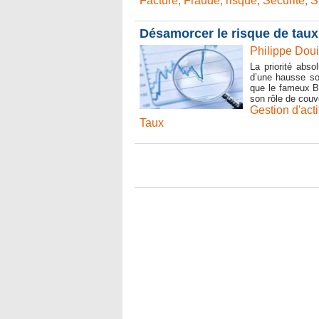
Facture
,
Fraude
,
risque
,
Sécurité
,
S
Désamorcer le risque de taux
Philippe Doui
La priorité abso
d’une hausse so
que le fameux Bo
son rôle de couve
Gestion d'acti
Taux