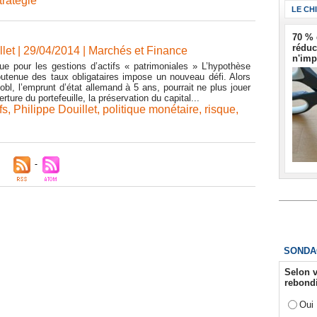
tratégie
LE CH
70 % 
réduc
llet | 29/04/2014
|
Marchés et Finance
n'imp
lue pour les gestions d’actifs « patrimoniales » L’hypothèse
utenue des taux obligataires impose un nouveau défi. Alors
bl, l’emprunt d’état allemand à 5 ans, pourrait ne plus jouer
rture du portefeuille, la préservation du capital...
fs
,
Philippe Douillet
,
politique monétaire
,
risque
,
SONDA
Selon v
rebondi
Oui