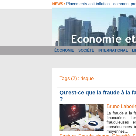
Placements anti-inflation : comment pr
NEWS :
ÉCONOMIE
SOCIÉTÉ
INTERNATIONAL
L
Tags (2) : risque
Qu'est-ce que la fraude à la 
?
Bruno Laborie
La fraude à la f
financières. L
frauduleuses e
conséquences im
moyennes...