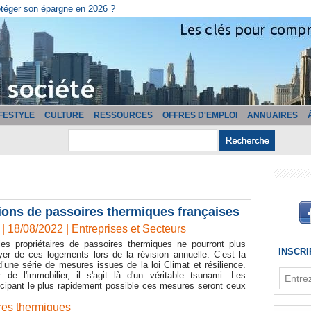
otéger son épargne en 2026 ?
IFESTYLE
CULTURE
RESSOURCES
OFFRES D'EMPLOI
ANNUAIRES
lions de passoires thermiques françaises
| 18/08/2022
|
Entreprises et Secteurs
les propriétaires de passoires thermiques ne pourront plus
INSCR
yer de ces logements lors de la révision annuelle. C’est la
’une série de mesures issues de la loi Climat et résilience.
 de l'immobilier, il s'agit là d'un véritable tsunami. Les
ticipant le plus rapidement possible ces mesures seront ceux
res thermiques