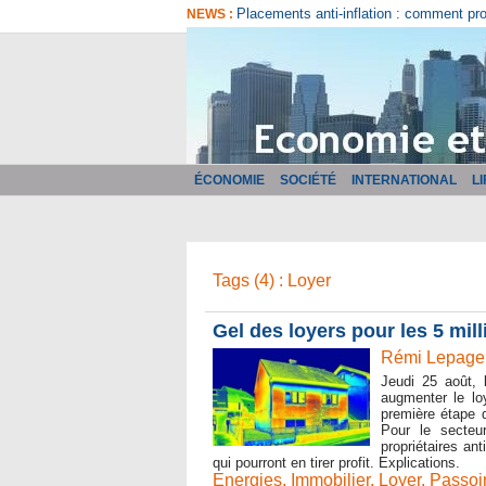
Placements anti-inflation : comment pr
NEWS :
ÉCONOMIE
SOCIÉTÉ
INTERNATIONAL
L
Tags (4) : Loyer
Gel des loyers pour les 5 mil
Rémi Lepage 
Jeudi 25 août, 
augmenter le lo
première étape d
Pour le secteur
propriétaires an
qui pourront en tirer profit. Explications.
Energies
,
Immobilier
,
Loyer
,
Passoi