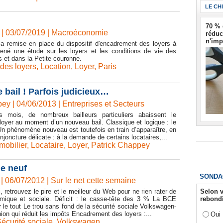
LE CH
70 % 
| 03/07/2019
|
Macroéconomie
réduc
n'imp
la remise en place du dispositif d'encadrement des loyers à
né une étude sur les loyers et les conditions de vie des
s et dans la Petite couronne.
des loyers
,
Location
,
Loyer
,
Paris
 bail ! Parfois judicieux…
pey | 04/06/2013
|
Entreprises et Secteurs
s mois, de nombreux bailleurs particuliers abaissent le
loyer au moment d’un nouveau bail. Classique et logique : le
 Un phénomène nouveau est toutefois en train d’apparaître, en
joncture délicate : à la demande de certains locataires,...
mobilier
,
Locataire
,
Loyer
,
Patrick Chappey
de neuf
SONDA
| 06/07/2012
|
Sur le net cette semaine
Selon v
 retrouvez le pire et le meilleur du Web pour ne rien rater de
rebondi
nomique et sociale. Déficit : le casse-tête des 3 % La BCE
ur le tout Le trou sans fond de la sécurité sociale Volkswagen-
ion qui réduit les impôts Encadrement des loyers :...
Oui
écurité sociale
,
Volkswagen