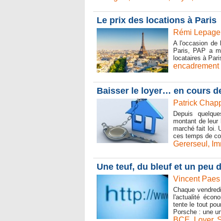
Le prix des locations à Paris
Rémi Lepage 
A l'occasion de 
Paris, PAP a me
locataires à Pari
encadrement 
Baisser le loyer… en cours de
Patrick Chap
Depuis quelque
montant de leur 
marché fait loi.
ces temps de con
Gererseul
,
Im
Une teuf, du bleuf et un peu 
Vincent Paes
Chaque vendredi,
l'actualité éco
tente le tout po
Porsche : une un
BCE
,
Loyer
,
S