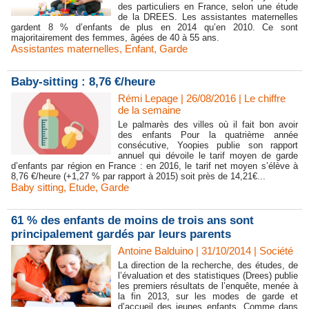
des particuliers en France, selon une étude
de la DREES. Les assistantes maternelles
gardent 8 % d’enfants de plus en 2014 qu’en 2010. Ce sont
majoritairement des femmes, âgées de 40 à 55 ans.
Assistantes maternelles
,
Enfant
,
Garde
Baby-sitting : 8,76 €/heure
Rémi Lepage | 26/08/2016
|
Le chiffre
de la semaine
Le palmarès des villes où il fait bon avoir
des enfants Pour la quatrième année
consécutive, Yoopies publie son rapport
annuel qui dévoile le tarif moyen de garde
d’enfants par région en France : en 2016, le tarif net moyen s’élève à
8,76 €/heure (+1,27 % par rapport à 2015) soit près de 14,21€...
Baby sitting
,
Etude
,
Garde
61 % des enfants de moins de trois ans sont
principalement gardés par leurs parents
Antoine Balduino | 31/10/2014
|
Société
La direction de la recherche, des études, de
l’évaluation et des statistiques (Drees) publie
les premiers résultats de l’enquête, menée à
la fin 2013, sur les modes de garde et
d’accueil des jeunes enfants. Comme dans