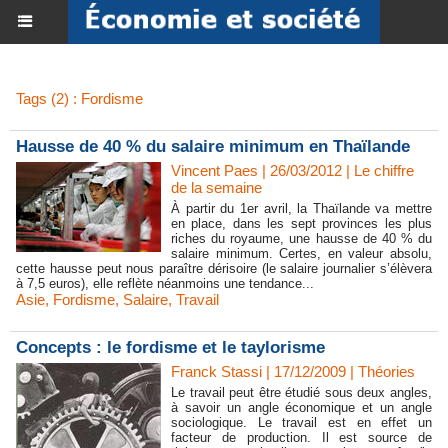
Tags (2) : Fordisme
Hausse de 40 % du salaire minimum en Thaïlande
Vincent Paes
| 26/03/2012
|
Le chiffre
de la semaine
À partir du 1er avril, la Thaïlande va mettre
en place, dans les sept provinces les plus
riches du royaume, une hausse de 40 % du
salaire minimum. Certes, en valeur absolu,
cette hausse peut nous paraître dérisoire (le salaire journalier s’élèvera
à 7,5 euros), elle reflète néanmoins une tendance...
Asie
,
Fordisme
,
Salaire
,
Travail
Concepts : le fordisme et le taylorisme
Franck Stassi | 17/12/2009
|
Théories
Le travail peut être étudié sous deux angles,
à savoir un angle économique et un angle
sociologique. Le travail est en effet un
facteur de production. Il est source de