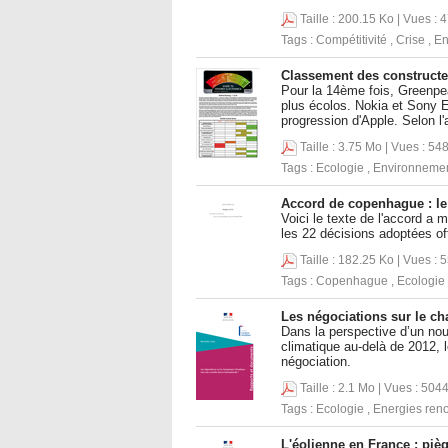
Taille : 200.15 Ko | Vues : 
Tags :
Compétitivité
,
Crise
,
En
Classement des constructeu
Pour la 14ème fois, Greenpe
plus écolos. Nokia et Sony E
progression d'Apple. Selon l'
Taille : 3.75 Mo | Vues : 54
Tags :
Ecologie
,
Environneme
Accord de copenhague : le 
Voici le texte de l'accord a
les 22 décisions adoptées of
Taille : 182.25 Ko | Vues : 
Tags :
Copenhague
,
Ecologie
Les négociations sur le c
Dans la perspective d’un nou
climatique au-delà de 2012, l
négociation.
Taille : 2.1 Mo | Vues : 5044
Tags :
Ecologie
,
Energies ren
L'éolienne en France : piè