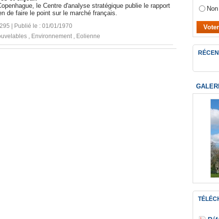
penhague, le Centre d'analyse stratégique publie le rapport
Non
en de faire le point sur le marché français.
4295 | Publié le : 01/01/1970
ouvelables
,
Environnement
,
Eolienne
RÉCEN
GALER
TÉLÉC