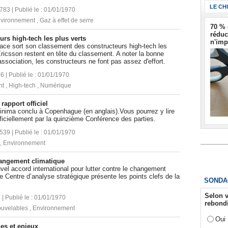
LE CH
4783 | Publié le : 01/01/1970
vironnement
,
Gaz à effet de serre
70 % 
réduc
rs high-tech les plus verts
n'imp
ace sort son classement des constructeurs high-tech les
ricsson restent en tête du classement. A noter la bonne
association, les constructeurs ne font pas assez d'effort.
86 | Publié le : 01/01/1970
nt
,
High-tech
,
Numérique
rapport officiel
 minima conclu à Copenhague (en anglais).Vous pourrez y lire
ficiellement par la quinzième Conférence des parties.
5539 | Publié le : 01/01/1970
,
Environnement
hangement climatique
vel accord international pour lutter contre le changement
e Centre d’analyse stratégique présente les points clefs de la
SONDA
Selon v
 | Publié le : 01/01/1970
rebondi
ouvelables
,
Environnement
Oui
ges et enjeux