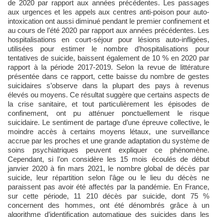
de 2020 par rapport aux années précédentes. Les passages
aux urgences et les appels aux centres anti-poison pour auto-
intoxication ont aussi diminué pendant le premier confinement et
au cours de l’été 2020 par rapport aux années précédentes. Les
hospitalisations en court-séjour pour lésions auto-infligées,
utilisées pour estimer le nombre d’hospitalisations pour
tentatives de suicide, baissent également de 10 % en 2020 par
rapport à la période 2017-2019. Selon la revue de littérature
présentée dans ce rapport, cette baisse du nombre de gestes
suicidaires s’observe dans la plupart des pays à revenus
élevés ou moyens. Ce résultat suggère que certains aspects de
la crise sanitaire, et tout particulièrement les épisodes de
confinement, ont pu atténuer ponctuellement le risque
suicidaire. Le sentiment de partage d’une épreuve collective, le
moindre accès à certains moyens létaux, une surveillance
accrue par les proches et une grande adaptation du système de
soins psychiatriques peuvent expliquer ce phénomène.
Cependant, si l’on considère les 15 mois écoulés de début
janvier 2020 à fin mars 2021, le nombre global de décès par
suicide, leur répartition selon l’âge ou le lieu du décès ne
paraissent pas avoir été affectés par la pandémie. En France,
sur cette période, 11 210 décès par suicide, dont 75 %
concernent des hommes, ont été dénombrés grâce à un
algorithme d’identification automatique des suicides dans les