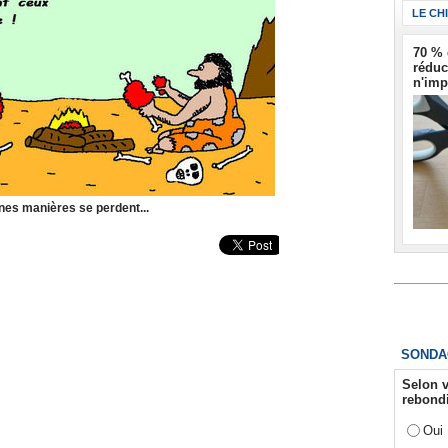
LE CH
70 % 
réduc
n'imp
nes manières se perdent...
SONDA
Selon v
rebondi
Oui