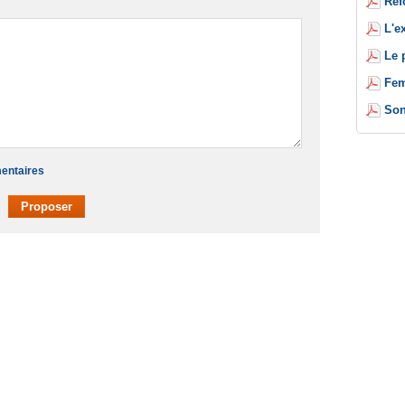
Réf
L'e
Le 
Fem
Son
mentaires