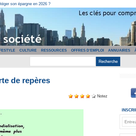
cturation ?
IFESTYLE
CULTURE
RESSOURCES
OFFRES D'EMPLOI
ANNUAIRES
rte de repères
Notez
INSCR