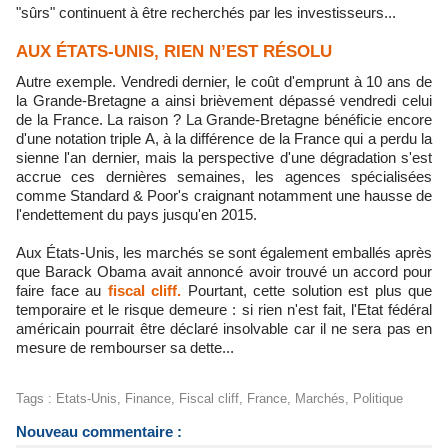
"sûrs" continuent à être recherchés par les investisseurs...
AUX ÉTATS-UNIS, RIEN N’EST RÉSOLU
Autre exemple. Vendredi dernier, le coût d'emprunt à 10 ans de
la Grande-Bretagne a ainsi brièvement dépassé vendredi celui
de la France. La raison ? La Grande-Bretagne bénéficie encore
d'une notation triple A, à la différence de la France qui a perdu la
sienne l'an dernier, mais la perspective d'une dégradation s'est
accrue ces dernières semaines, les agences spécialisées
comme Standard & Poor's craignant notamment une hausse de
l'endettement du pays jusqu'en 2015.
Aux États-Unis, les marchés se sont également emballés après
que Barack Obama avait annoncé avoir trouvé un accord pour
faire face au
fiscal cliff.
Pourtant, cette solution est plus que
temporaire et le risque demeure : si rien n'est fait, l'Etat fédéral
américain pourrait être déclaré insolvable car il ne sera pas en
mesure de rembourser sa dette...
Tags
:
Etats-Unis
,
Finance
,
Fiscal cliff
,
France
,
Marchés
,
Politique
Nouveau commentaire :