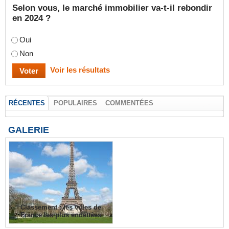
Selon vous, le marché immobilier va-t-il rebondir
en 2024 ?
Oui
Non
Voir les résultats
RÉCENTES
POPULAIRES
COMMENTÉES
GALERIE
Classement : les villes de
France les plus endettées