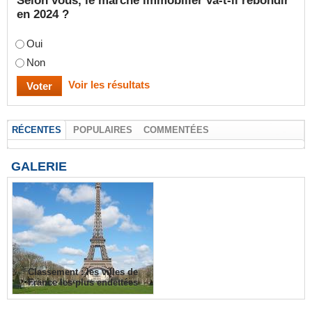
Selon vous, le marché immobilier va-t-il rebondir
en 2024 ?
Oui
Non
Voir les résultats
RÉCENTES
POPULAIRES
COMMENTÉES
GALERIE
Classement : les villes de
France les plus endettées