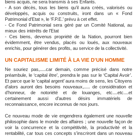
biens acquis, ne sera transmis à ses Enfants.
- A son décès, tous les biens qu’il aura créés, valorisés ou
développés, acquis ou construits, iront dans un « Fond
Patrimonial d’Etat », le ‘F.P.E.’ prévu à cet effet.
- Ce Fond Patrimonial sera géré par un Comité National, au
mieux des intérêts de l’Etat
- Ces biens, devenus propriété de la Nation, pourront bien
évidemment, être vendus, placés ou loués, aux nouveaux
enrichis, pour générer des profits, au service de la collectivité.
UN CAPITALISME LIMITÉ À LA VIE D’UN HOMME
Ne souriez pas,.....car demain, comme précisé dans notre
préambule, le ‘capital être’, prendra le pas sur le ‘Capital Avoir’.
Et parce que le ‘capital argent’ aura moins de sens, les Citoyens
d’alors auront des besoins nouveaux,..... de considération et
d’honneur, de notoriété et de louanges, etc....etc....et
certainement aussi d’autres désirs immatériels de
reconnaissance, encore inconnus de nos jours.
Ce nouveau mode de vie engendrera également une nouvelle
philosophie dans le monde des affaires ; une nouvelle façon de
voir la concurrence et la compétitivité, la productivité et la
rentabilité, car tous ces concepts s’inscriront dans un nouveau