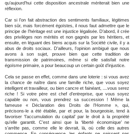
qu’aujourd’hui cette disposition ancestrale mériterait bien une
réflexion.
Car si l’on fait abstraction des sentiments familiaux, légitimes
bien sûr, mais forcément égoïstes, il nous faut admettre que le
principe de l’héritage est une injustice légalisée. D’abord, il crée
des privilèges non mérités et non gagnés par les héritiers, et
ensuite, en léguant des biens acquis sur la Société civile, il y a
abus de droits sociaux. D’ailleurs, l’opinion ambiguë que nous
avons à son sujet, prouve bien que cette tradition de
transmission de patrimoines, même si elle satisfait notre
égoïsme primaire, a pour beaucoup un certain goût d’injustice.
Cela se passe en effet, comme dans une loterie : si vous avez
la chance de naître dans une famille riche, que vous soyez
intelligent et travailleur, ou bien cancre et fainéant, ....vous serez
riche ! Si votre père est chef d’entreprise, que vous soyez
capable ou non, vous prendrez sa succession ! Même la
fameuse « Déclaration des Droits de l’Homme », qui,
précisons-le a été établie, par et pour, la bourgeoisie, tend à
favoriser ‘l’accumulation du capital’ par le droit à la propriété
qu’elle garantit. C’est ainsi que la ‘liberté économique’ ne
s’arrête pas, comme elle le devrait, là, où celle des autres
commence. En conséquence, les énfants ne naissent pas