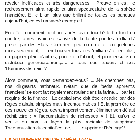
révéler inefficaces et très dangereuses ! Preuve en est, le
redressement ultra rapide et ultra spectaculaire de la sphère
financière. Et le bilan, plus que brillant de toutes les banques
aujourd’hui, en est un sacré exemple !
En effet, comment peut-on, après avoir touché le fin fond du
gouffre, après avoir été sauvé de la faillite par les ‘milliards’
prêtés par des Etats. Comment peut-on en effet, en quelques
mois seulement, ....rembourser tous ces ‘milliards’ et en plus,
en gagner plein d’autres, pour soi d’abord, et pour ensuite en
distribuer généreusement,..... à tous ses traders et ses
‘Hommes de main’ ?
Alors comment, vous demandez-vous? .....Ne cherchez pas,
nos dirigeants nationaux, n’étant que de ‘petits apprentis
financiers’ se sont fait royalement rouler dans la farine,… par les
requins de la finance ! Le capitalisme doit être encadré par des
règles d’airain, simples mais incontournables ! Et la première de
ces nouvelles règles, devra impérativement éliminer son défaut
rédhibitoire : « l’accumulation de richesses » ! Et, qu’on le
veuille ou non, la façon la plus radicale de supprimer
‘l’accumulation du capital’ est de,....... ‘supprimer l’héritage’ !
LA SUPPRESSION DE L’HÉRITAGE