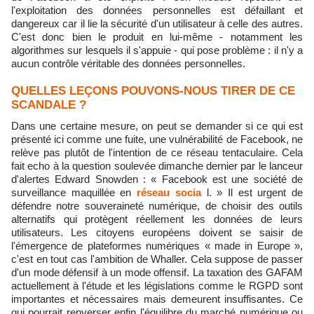
l'exploitation des données personnelles est défaillant et
dangereux car il lie la sécurité d'un utilisateur à celle des autres.
C'est donc bien le produit en lui-même - notamment les
algorithmes sur lesquels il s'appuie - qui pose problème : il n'y a
aucun contrôle véritable des données personnelles.
QUELLES LEÇONS POUVONS-NOUS TIRER DE CE
SCANDALE ?
Dans une certaine mesure, on peut se demander si ce qui est
présenté ici comme une fuite, une vulnérabilité de Facebook, ne
relève pas plutôt de l'intention de ce réseau tentaculaire. Cela
fait echo à la question soulevée dimanche dernier par le lanceur
d'alertes Edward Snowden : « Facebook est une société de
surveillance maquillée en
réseau socia
l. » Il est urgent de
défendre notre souveraineté numérique, de choisir des outils
alternatifs qui protègent réellement les données de leurs
utilisateurs. Les citoyens européens doivent se saisir de
l'émergence de plateformes numériques « made in Europe »,
c'est en tout cas l'ambition de Whaller. Cela suppose de passer
d'un mode défensif à un mode offensif. La taxation des GAFAM
actuellement à l'étude et les législations comme le RGPD sont
importantes et nécessaires mais demeurent insuffisantes. Ce
qui pourrait renverser enfin l'équilibre du marché numérique ou