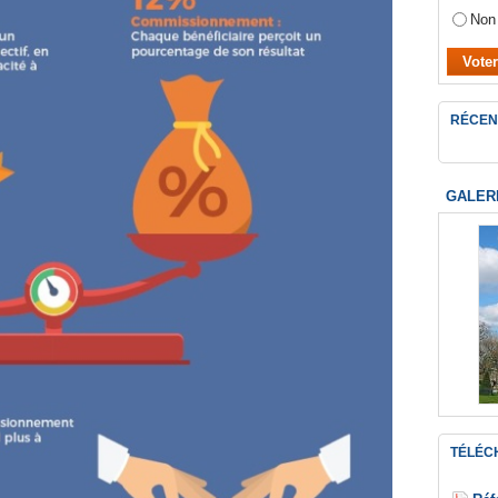
Non
RÉCEN
GALER
TÉLÉC