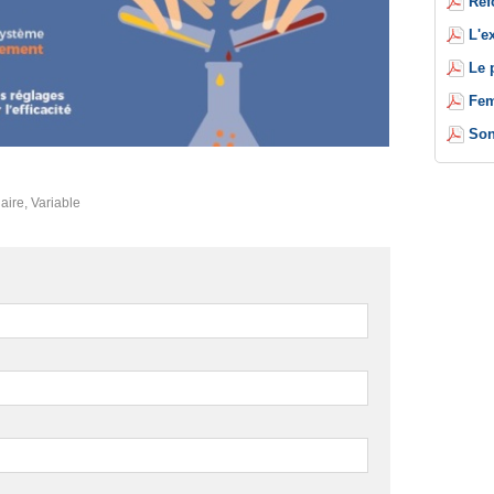
Réf
L'e
Le 
Fem
Son
aire
,
Variable