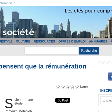
cturation ?
IFESTYLE
CULTURE
RESSOURCES
OFFRES D'EMPLOI
ANNUAIRES
 pensent que la rémunération
Notez
INSCR
S
elon une
étude
Primeum/Meteojob,