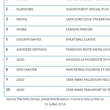
2
PLAYMOBIL
ASSORTIMENT SPECIAL
PLUS
3
PANINI
UEFA EURO 2016 STICKER M
4
SIMBA
MAISON FRIENDS
5
GOLIATH GAMES
PHLAT BALL CLASSIC
6
ASMODEE EDITIONS
POKEMON BOITE METAL LEV
7
LEGO
NINJAGO LA POURSUITE EN 
8
SPIN MASTER
PAW PATROL FIG
URINE ET
VE
9
LEGO
STAR WARS MILLENIUM FAL
10
LEGO
STAR WARS TRANSPORT
DE T
Source The NPD Group, panel
distributeurs
.
Cumul à
date arrêté au
31 juillet 2016