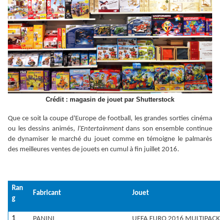
Crédit : magasin de jouet par Shutterstock
Que ce soit la coupe d'Europe de football, les grandes sorties cinéma
ou les dessins animés,
l
'
Entertainment
dans son ensemble
continue
d
e dynamiser
le marché du jouet
comme en témoigne le palmarès
des meilleures ventes de jouets en cumul à fin juillet
2016
.
Ran
Fabricant
Jouet
g
1
PANINI
UEFA EURO 2016 MULTIPAC