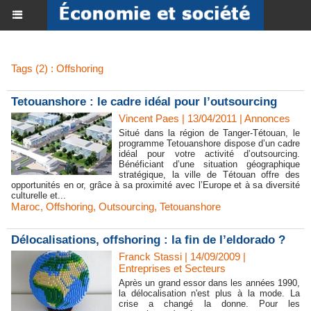
Tags (2) : Offshoring
Tetouanshore : le cadre idéal pour l’outsourcing
Vincent Paes
| 13/04/2011
|
Annonces
Situé dans la région de Tanger-Tétouan, le
programme Tetouanshore dispose d’un cadre
idéal pour votre activité d’outsourcing.
Bénéficiant d’une situation géographique
stratégique, la ville de Tétouan offre des
opportunités en or, grâce à sa proximité avec l’Europe et à sa diversité
culturelle et...
Maroc
,
Offshoring
,
Outsourcing
,
Tetouanshore
Délocalisations, offshoring : la fin de l’eldorado ?
Franck Stassi | 14/09/2009
|
Entreprises et Secteurs
Après un grand essor dans les années 1990,
la délocalisation n'est plus à la mode. La
crise a changé la donne. Pour les