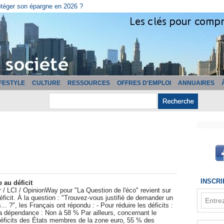
otéger son épargne en 2026 ?
IFESTYLE
CULTURE
RESSOURCES
OFFRES D'EMPLOI
ANNUAIRES
INSCR
 au déficit
r / LCI / OpinionWay pour "La Question de l'éco" revient sur
éficit. À la question : "Trouvez-vous justifié de demander un
s... ?", les Français ont répondu : - Pour réduire les déficits :
a dépendance : Non à 58 % Par ailleurs, concernant le
déficits des États membres de la zone euro, 55 % des