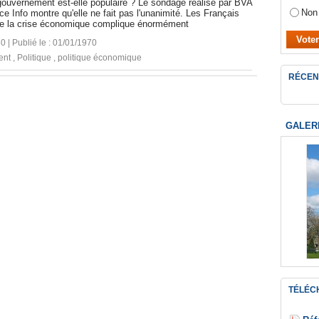
gouvernement est-elle populaire ? Le sondage réalisé par BVA
Non
e Info montre qu'elle ne fait pas l'unanimité. Les Français
e la crise économique complique énormément
30 | Publié le : 01/01/1970
ent
,
Politique
,
politique économique
RÉCEN
GALER
TÉLÉC