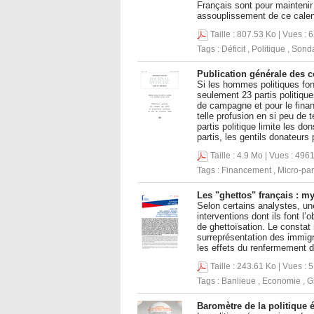
Français sont pour maintenir
assouplissement de ce calend
Taille : 807.53 Ko | Vues : 
Tags :
Déficit
,
Politique
,
Sond
Publication générale des c
Si les hommes politiques font
seulement 23 partis politiq
de campagne et pour le finan
telle profusion en si peu de
partis politique limite les d
partis, les gentils donateurs
Taille : 4.9 Mo | Vues : 4961
Tags :
Financement
,
Micro-par
Les "ghettos" français : my
Selon certains analystes, une
interventions dont ils font l
de ghettoïsation. Le constat 
surreprésentation des immigré
les effets du renfermement 
Taille : 243.61 Ko | Vues : 
Tags :
Banlieue
,
Economie
,
G
Baromètre de la politique