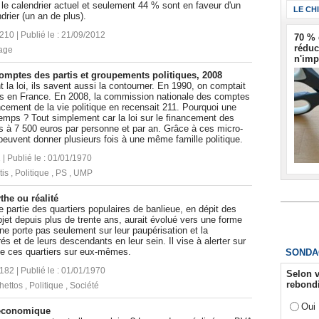
 le calendrier actuel et seulement 44 % sont en faveur d'un
LE CH
rier (un an de plus).
6210 | Publié le : 21/09/2012
70 % 
réduc
age
n'imp
omptes des partis et groupements politiques, 2008
 la loi, ils savent aussi la contourner. En 1990, on comptait
ues en France. En 2008, la commission nationale des comptes
cement de la vie politique en recensait 211. Pourquoi une
 temps ? Tout simplement car la loi sur le financement des
ons à 7 500 euros par personne et par an. Grâce à ces micro-
 peuvent donner plusieurs fois à une même famille politique.
 | Publié le : 01/01/1970
tis
,
Politique
,
PS
,
UMP
the ou réalité
 partie des quartiers populaires de banlieue, en dépit des
’objet depuis plus de trente ans, aurait évolué vers une forme
ne porte pas seulement sur leur paupérisation et la
s et de leurs descendants en leur sein. Il vise à alerter sur
de ces quartiers sur eux-mêmes.
SONDA
5182 | Publié le : 01/01/1970
Selon v
rebondi
hettos
,
Politique
,
Société
Oui
 économique